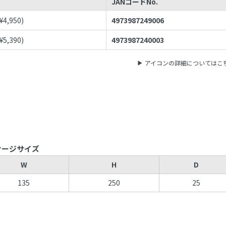
JANコードNo.
¥
4,950
)
4973987249006
¥
5,390
)
4973987240003
アイコンの詳細についてはこ
ケージサイズ
W
H
D
135
250
25