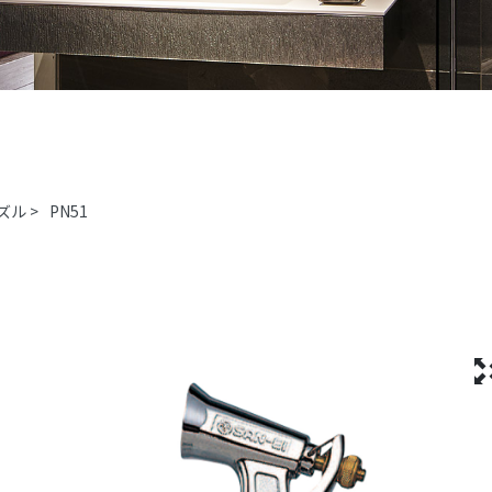
ズル
>
PN51