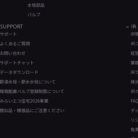
水栓部品
バルブ
SUPPORT
IR
サポート
IR
よくあるご質問
IR
お問い合わせ
経
サポートチャット
業
データダウンロード
IR
節湯水栓・節水水栓について
株
環境配慮バルブ登録制度について
IR
みらいエコ住宅2026事業
FA
類似品・模倣品にご注意ください
デ
リ
免