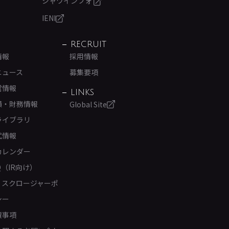
シャワインフォ
IENI
RECRUIT
情報
採用情報
ニュース
募集要項
営情報
LINKS
績・財務情報
Global Site
ライブラリ
式情報
カレンダー
Q（IR向け）
ィスクロージャーポ
シー
責事項