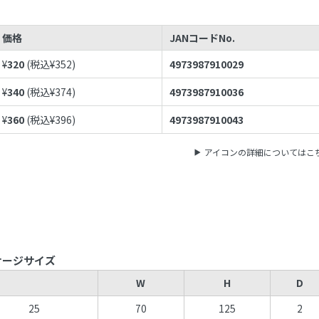
価格
JANコードNo.
¥
320
(税込¥
352
)
4973987910029
¥
340
(税込¥
374
)
4973987910036
¥
360
(税込¥
396
)
4973987910043
アイコンの詳細についてはこ
ケージサイズ
W
H
D
25
70
125
2