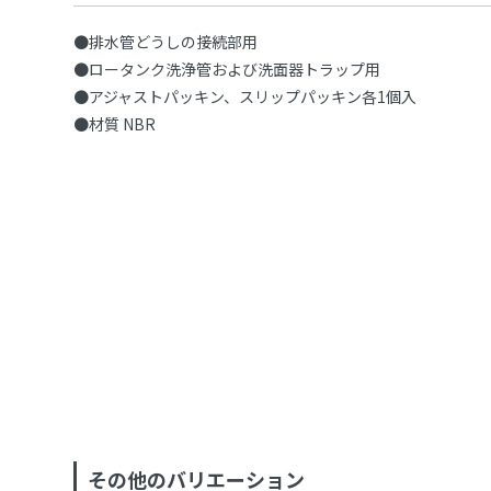
●排水管どうしの接続部用
●ロータンク洗浄管および洗面器トラップ用
●アジャストパッキン、スリップパッキン各1個入
●材質 NBR
その他のバリエーション