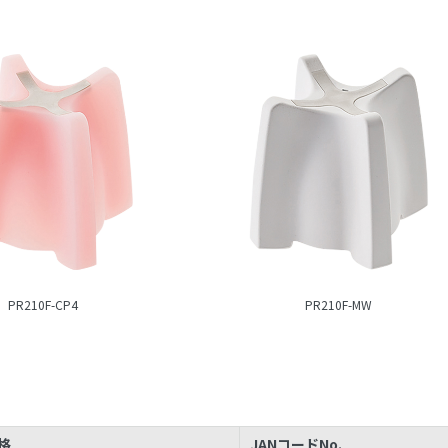
PR210F-CP4
PR210F-MW
格
JANコードNo.