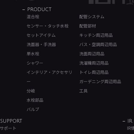
PRODUCT
混合栓
配管システム
センサー・タッチ水栓
配管部材
セットアイテム
キッチン周辺用品
洗面器・手洗器
バス・空調周辺用品
単水栓
洗面周辺用品
シャワー
洗濯機周辺用品
インテリア・アクセサリ
トイレ周辺用品
ー
ガーデニング周辺用品
分岐
工具
水栓部品
バルブ
SUPPORT
IR
サポート
IR