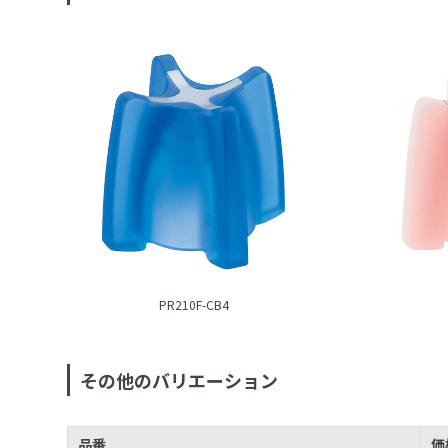
PR210F-CB4
その他のバリエーション
品番
価