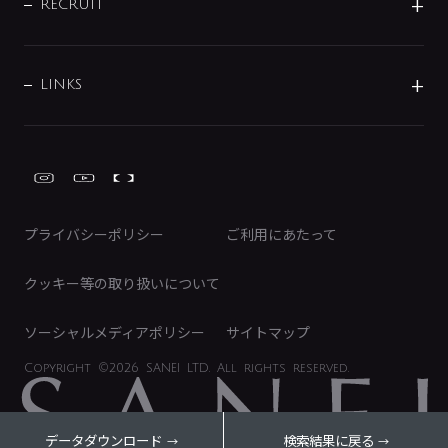
IRニュース
データダウンロード
RECRUIT
事業所案内
バス・空調周辺用品
経営情報
節湯水栓・節水水栓について
ショールーム
洗面周辺用品
採用情報
業績・財務情報
環境配慮バルブ登録制度について
水栓金具の製造工程
洗濯機周辺用品
募集要項
IRライブラリ
LINKS
みらいエコ住宅2026事業
トイレ周辺用品
株式情報
類似品・模倣品にご注意ください
ガーデニング周辺用品
Global Site
IRカレンダー
工具
FAQ（IR向け）
ディスクロージャーポリシー
免責事項
プライバシーポリシー
ご利用にあたって
IRに関するお問い合わせ
電子公告
クッキー等の取り扱いについて
ソーシャルメディアポリシー
サイトマップ
Copyright
©2026 SANEI LTD.
All rights reserved.
データダウンロード
検索結果に戻る