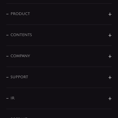
ニュースリリース
商品に関して
PRODUCT
展示会
混合栓
企業情報
センサー・タッチ水栓
その他
CONTENTS
セットアイテム
MIZUBA（ミズバ）
予洗い水栓
プレパシュ＋
洗面器・手洗器
単水栓
COMPANY
みらいエコ住宅2026
事業について
シャワー
企業情報
インテリア・アクセサリー
SMART FINE BUBBLE
ORIGINAL GRAPHIC
企業理念
SUPPORT
分岐
コーポレートメッセージ
水栓部品
水まわり解決帖
サポート
CSR
バルブ
よくあるご質問
じぶんシャワーが見つかる
会社概要
シャワインフォ
IR
配管システム
お問い合わせ
沿革
配管部材
IENI
IR情報
サポートチャット
ブランド・グループ紹介
キッチン周辺用品