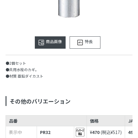
商品画像
特長
●2個セット
●共用水栓のカギ。
●材質 亜鉛ダイカスト
その他のバリエーション
品番
価格
JAN
表示中
PR32
¥
470
(税込¥
517
)
4973