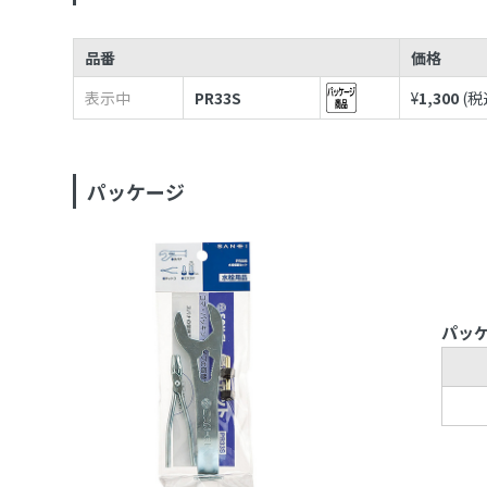
品番
価格
表示中
PR33S
¥
1,300
(税
パッケージ
パッ