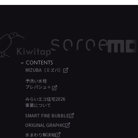
CONTENTS
MIZUBA（ミズバ）
予洗い水栓
プレパシュ＋
みらいエコ住宅2026
事業について
SMART FINE BUBBLE
ORIGINAL GRAPHIC
水まわり解決帖