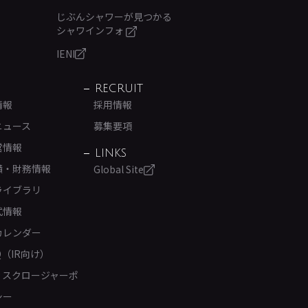
じぶんシャワーが見つかる
シャワインフォ
IENI
RECRUIT
情報
採用情報
ニュース
募集要項
営情報
LINKS
績・財務情報
Global Site
ライブラリ
式情報
カレンダー
Q（IR向け）
ィスクロージャーポ
シー