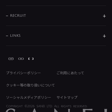
お問い合わせ
沿革
配管部材
IENI
IR情報
サポートチャット
ブランド・グループ紹介
キッチン周辺用品
IRニュース
データダウンロード
RECRUIT
事業所案内
バス・空調周辺用品
経営情報
節湯水栓・節水水栓について
ショールーム
洗面周辺用品
採用情報
業績・財務情報
環境配慮バルブ登録制度について
水栓金具の製造工程
洗濯機周辺用品
募集要項
IRライブラリ
LINKS
みらいエコ住宅2026事業
トイレ周辺用品
株式情報
類似品・模倣品にご注意ください
ガーデニング周辺用品
Global Site
IRカレンダー
工具
FAQ（IR向け）
ディスクロージャーポリシー
免責事項
プライバシーポリシー
ご利用にあたって
IRに関するお問い合わせ
電子公告
クッキー等の取り扱いについて
ソーシャルメディアポリシー
サイトマップ
Copyright
©2026 SANEI LTD.
All rights reserved.