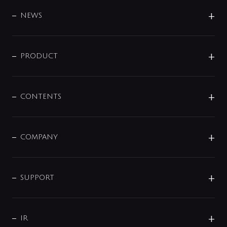
BRAND
DESIGN
NEWS
ニュースリリース
商品に関して
PRODUCT
展示会
混合栓
企業情報
センサー・タッチ水栓
その他
CONTENTS
セットアイテム
MIZUBA（ミズバ）
予洗い水栓
プレパシュ＋
洗面器・手洗器
単水栓
COMPANY
みらいエコ住宅2026
事業について
シャワー
企業情報
インテリア・アクセサリー
SMART FINE BUBBLE
ORIGINAL GRAPHIC
企業理念
SUPPORT
分岐
コーポレートメッセージ
水栓部品
水まわり解決帖
サポート
CSR
バルブ
よくあるご質問
じぶんシャワーが見つかる
会社概要
シャワインフォ
IR
配管システム