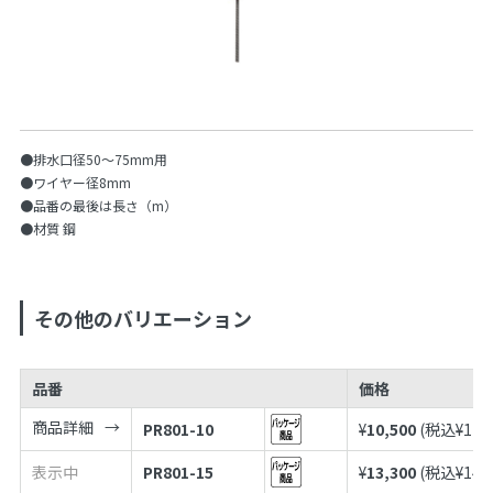
●排水口径50〜75mm用
●ワイヤー径8mm
●品番の最後は長さ（m）
●材質 鋼
その他のバリエーション
品番
価格
商品詳細
PR801-10
¥
10,500
(税込¥
11,
表示中
PR801-15
¥
13,300
(税込¥
14,