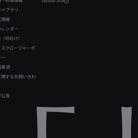
績・財務情報
Global Site
ライブラリ
式情報
カレンダー
Q（IR向け）
ィスクロージャーポ
シー
責事項
Rに関するお問い合わ
子公告