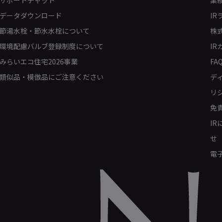
サポートチャット
業
データダウンロード
IR
節湯水栓・節水水栓について
株
環境配慮バルブ登録制度について
IR
みらいエコ住宅2026事業
FA
類似品・模倣品にご注意ください
デ
リ
免
I
せ
電