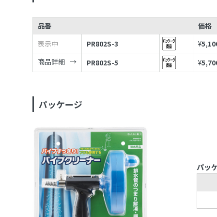
品番
価格
表示中
PR802S-3
¥
5,10
商品詳細
PR802S-5
¥
5,70
パッケージ
パッ