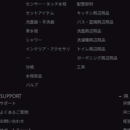
センサー・タッチ水栓
配管部材
セットアイテム
キッチン周辺用品
洗面器・手洗器
バス・空調周辺用品
単水栓
洗面周辺用品
シャワー
洗濯機周辺用品
インテリア・アクセサリ
トイレ周辺用品
ー
ガーデニング周辺用品
分岐
工具
水栓部品
バルブ
SUPPORT
IR
サポート
IR
よくあるご質問
IR
お問い合わせ
経