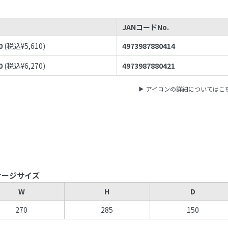
JANコードNo.
0
(税込¥
5,610
)
4973987880414
0
(税込¥
6,270
)
4973987880421
アイコンの詳細についてはこ
ケージサイズ
W
H
D
270
285
150