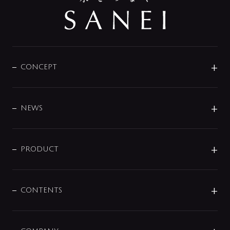
CONCEPT
BRAND
DESIGN
NEWS
ニュースリリース
商品に関して
PRODUCT
展示会
混合栓
企業情報
センサー・タッチ水栓
その他
CONTENTS
セットアイテム
MIZUBA（ミズバ）
予洗い水栓
プレパシュ＋
洗面器・手洗器