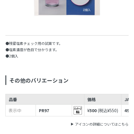
●残留塩素チェック用の試薬です。
●塩素濃度が色目で分かります。
●2個入
その他のバリエーション
品番
価格
JAN
表示中
PR97
¥
500
(税込¥
550
)
4973
アイコンの詳細についてはこちら