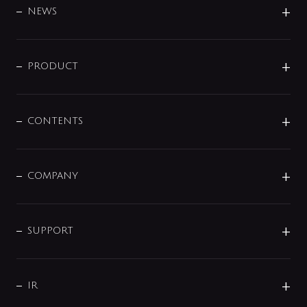
DESIGN
NEWS
ニュースリリース
商品に関して
PRODUCT
展示会
混合栓
企業情報
センサー・タッチ水栓
その他
CONTENTS
セットアイテム
MIZUBA（ミズバ）
予洗い水栓
プレパシュ＋
洗面器・手洗器
単水栓
COMPANY
みらいエコ住宅2026
事業について
シャワー
企業情報
インテリア・アクセサリー
SMART FINE BUBBLE
ORIGINAL GRAPHIC
企業理念
SUPPORT
分岐
コーポレートメッセージ
水栓部品
水まわり解決帖
サポート
CSR
バルブ
よくあるご質問
じぶんシャワーが見つかる
会社概要
シャワインフォ
IR
配管システム
お問い合わせ
沿革
配管部材