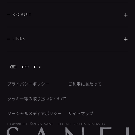
IENI
IR情報
サポートチャット
ブランド・グループ紹介
キッチン周辺用品
IRニュース
データダウンロード
RECRUIT
事業所案内
バス・空調周辺用品
経営情報
節湯水栓・節水水栓について
ショールーム
洗面周辺用品
採用情報
業績・財務情報
環境配慮バルブ登録制度について
水栓金具の製造工程
洗濯機周辺用品
募集要項
IRライブラリ
LINKS
みらいエコ住宅2026事業
トイレ周辺用品
株式情報
類似品・模倣品にご注意ください
ガーデニング周辺用品
Global Site
IRカレンダー
工具
FAQ（IR向け）
ディスクロージャーポリシー
免責事項
プライバシーポリシー
ご利用にあたって
IRに関するお問い合わせ
電子公告
クッキー等の取り扱いについて
ソーシャルメディアポリシー
サイトマップ
Copyright
©2026 SANEI LTD.
All rights reserved.