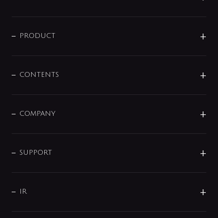
ニュースリリース
商品に関して
PRODUCT
展示会
混合栓
企業情報
センサー・タッチ水栓
その他
CONTENTS
セットアイテム
MIZUBA（ミズバ）
予洗い水栓
プレパシュ＋
洗面器・手洗器
単水栓
COMPANY
みらいエコ住宅2026
事業について
シャワー
企業情報
インテリア・アクセサリー
SMART FINE BUBBLE
ORIGINAL GRAPHIC
企業理念
SUPPORT
分岐
コーポレートメッセージ
水栓部品
水まわり解決帖
サポート
CSR
バルブ
よくあるご質問
じぶんシャワーが見つかる
会社概要
シャワインフォ
IR
配管システム
お問い合わせ
沿革
配管部材
IENI
IR情報