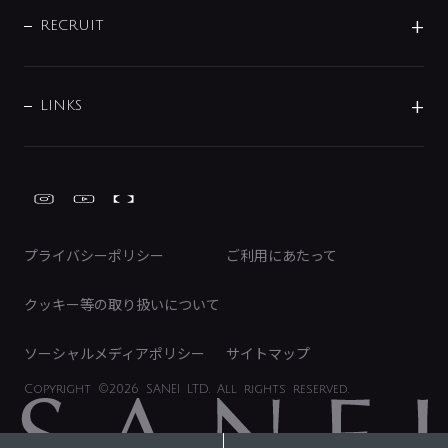
サポートチャット
ブランド・グループ紹介
キッチン周辺用品
IRニュース
データダウンロード
RECRUIT
事業所案内
バス・空調周辺用品
経営情報
節湯水栓・節水水栓について
ショールーム
洗面周辺用品
採用情報
業績・財務情報
環境配慮バルブ登録制度について
水栓金具の製造工程
洗濯機周辺用品
募集要項
IRライブラリ
LINKS
みらいエコ住宅2026事業
トイレ周辺用品
株式情報
類似品・模倣品にご注意ください
ガーデニング周辺用品
Global Site
IRカレンダー
工具
FAQ（IR向け）
ディスクロージャーポリシー
免責事項
プライバシーポリシー
ご利用にあたって
IRに関するお問い合わせ
電子公告
クッキー等の取り扱いについて
ソーシャルメディアポリシー
サイトマップ
Copyright
©2026 SANEI LTD.
All rights reserved.