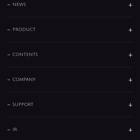
DESIGN
NEWS
ニュースリリース
商品に関して
PRODUCT
展示会
混合栓
企業情報
センサー・タッチ水栓
その他
CONTENTS
セットアイテム
MIZUBA（ミズバ）
予洗い水栓
プレパシュ＋
洗面器・手洗器
単水栓
COMPANY
みらいエコ住宅2026
事業について
シャワー
企業情報
インテリア・アクセサリー
SMART FINE BUBBLE
ORIGINAL GRAPHIC
企業理念
SUPPORT
分岐
コーポレートメッセージ
水栓部品
水まわり解決帖
サポート
CSR
バルブ
よくあるご質問
じぶんシャワーが見つかる
会社概要
シャワインフォ
IR
配管システム
お問い合わせ
沿革
配管部材