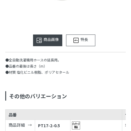
商品画像
特長
●全自動洗濯機用ホースの延長用。
●品番の最後は長さ（m）
●材質 塩化ビニル樹脂、ポリアセタール
その他のバリエーション
品番
価
商品詳細
PT17-2-0.5
¥
3