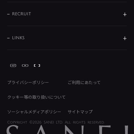
IENI
IR情報
サポートチャット
ブランド・グループ紹介
キッチン周辺用品
IRニュース
データダウンロード
RECRUIT
事業所案内
バス・空調周辺用品
経営情報
節湯水栓・節水水栓について
ショールーム
洗面周辺用品
採用情報
業績・財務情報
環境配慮バルブ登録制度について
水栓金具の製造工程
洗濯機周辺用品
募集要項
IRライブラリ
LINKS
みらいエコ住宅2026事業
トイレ周辺用品
株式情報
類似品・模倣品にご注意ください
ガーデニング周辺用品
Global Site
IRカレンダー
工具
FAQ（IR向け）
ディスクロージャーポリシー
免責事項
プライバシーポリシー
ご利用にあたって
IRに関するお問い合わせ
電子公告
クッキー等の取り扱いについて
ソーシャルメディアポリシー
サイトマップ
Copyright
©2026 SANEI LTD.
All rights reserved.