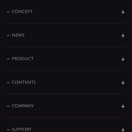
CONCEPT
BRAND
DESIGN
NEWS
ニュースリリース
商品に関して
PRODUCT
展示会
混合栓
企業情報
センサー・タッチ水栓
その他
CONTENTS
セットアイテム
MIZUBA（ミズバ）
予洗い水栓
プレパシュ＋
洗面器・手洗器
単水栓
COMPANY
みらいエコ住宅2026
事業について
シャワー
企業情報
インテリア・アクセサリー
SMART FINE BUBBLE
ORIGINAL GRAPHIC
企業理念
SUPPORT
分岐