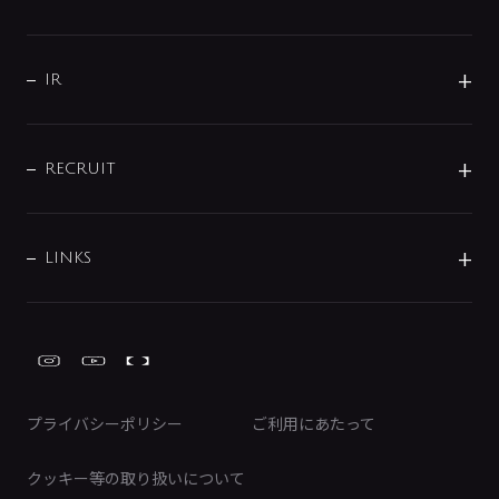
コーポレートメッセージ
水栓部品
水まわり解決帖
サポート
CSR
バルブ
よくあるご質問
じぶんシャワーが見つかる
会社概要
シャワインフォ
IR
配管システム
お問い合わせ
沿革
配管部材
IENI
IR情報
サポートチャット
ブランド・グループ紹介
キッチン周辺用品
IRニュース
データダウンロード
RECRUIT
事業所案内
バス・空調周辺用品
経営情報
節湯水栓・節水水栓について
ショールーム
洗面周辺用品
採用情報
業績・財務情報
環境配慮バルブ登録制度について
水栓金具の製造工程
洗濯機周辺用品
募集要項
IRライブラリ
LINKS
みらいエコ住宅2026事業
トイレ周辺用品
株式情報
類似品・模倣品にご注意ください
ガーデニング周辺用品
Global Site
IRカレンダー
工具
FAQ（IR向け）
ディスクロージャーポリシー
免責事項
プライバシーポリシー
ご利用にあたって
IRに関するお問い合わせ
電子公告
クッキー等の取り扱いについて