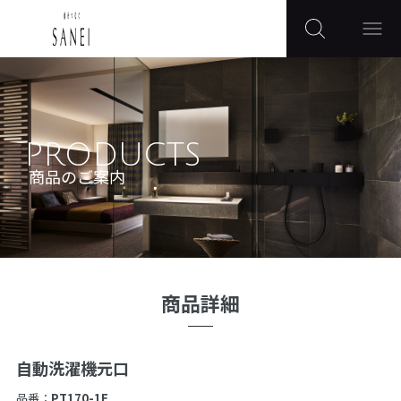
PRODUCTS
商品のご案内
商品詳細
自動洗濯機元口
品番：
PT170-1F