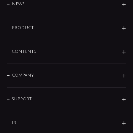
DESIGN
NEWS
ニュースリリース
商品に関して
PRODUCT
展示会
混合栓
企業情報
センサー・タッチ水栓
その他
CONTENTS
セットアイテム
MIZUBA（ミズバ）
予洗い水栓
プレパシュ＋
洗面器・手洗器
単水栓
COMPANY
みらいエコ住宅2026
事業について
シャワー
企業情報
インテリア・アクセサリー
SMART FINE BUBBLE
ORIGINAL GRAPHIC
企業理念
SUPPORT
分岐
コーポレートメッセージ
水栓部品
水まわり解決帖
サポート
CSR
バルブ
よくあるご質問
じぶんシャワーが見つかる
会社概要
シャワインフォ
IR
配管システム
お問い合わせ
沿革
配管部材