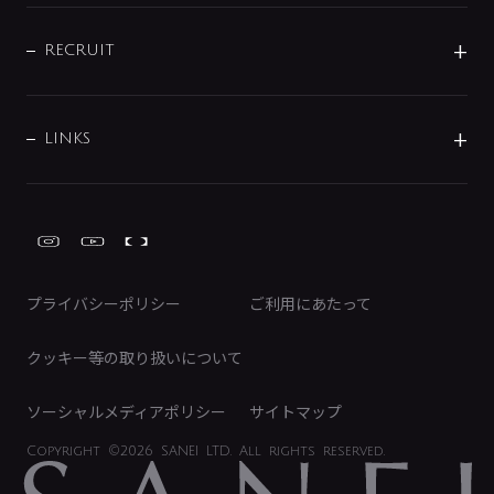
IENI
IR情報
サポートチャット
ブランド・グループ紹介
キッチン周辺用品
IRニュース
データダウンロード
RECRUIT
事業所案内
バス・空調周辺用品
経営情報
節湯水栓・節水水栓について
ショールーム
洗面周辺用品
採用情報
業績・財務情報
環境配慮バルブ登録制度について
水栓金具の製造工程
洗濯機周辺用品
募集要項
IRライブラリ
LINKS
みらいエコ住宅2026事業
トイレ周辺用品
株式情報
類似品・模倣品にご注意ください
ガーデニング周辺用品
Global Site
IRカレンダー
工具
FAQ（IR向け）
ディスクロージャーポリシー
免責事項
プライバシーポリシー
ご利用にあたって
IRに関するお問い合わせ
電子公告
クッキー等の取り扱いについて
ソーシャルメディアポリシー
サイトマップ
Copyright
©2026 SANEI LTD.
All rights reserved.