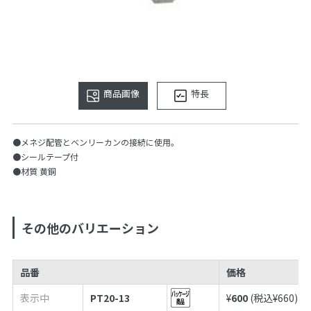
商品画像
特長
●メネジ配管とベンリーカンの接続に使用。
●シールテープ付
●材質 黄銅
その他のバリエーション
品番
価格
表示中
PT20-13
¥
600
(税込¥
660
)