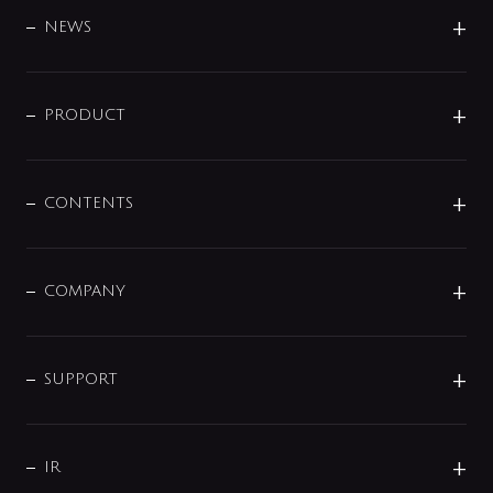
DESIGN
NEWS
ニュースリリース
商品に関して
PRODUCT
展示会
混合栓
企業情報
センサー・タッチ水栓
その他
CONTENTS
セットアイテム
MIZUBA（ミズバ）
予洗い水栓
プレパシュ＋
洗面器・手洗器
単水栓
COMPANY
みらいエコ住宅2026
事業について
シャワー
企業情報
インテリア・アクセサリー
SMART FINE BUBBLE
ORIGINAL GRAPHIC
企業理念
SUPPORT
分岐
コーポレートメッセージ
水栓部品
水まわり解決帖
サポート
CSR
バルブ
よくあるご質問
じぶんシャワーが見つかる
会社概要
シャワインフォ
IR
配管システム