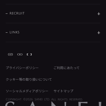
お問い合わせ
沿革
配管部材
IENI
IR情報
サポートチャット
ブランド・グループ紹介
キッチン周辺用品
IRニュース
データダウンロード
RECRUIT
事業所案内
バス・空調周辺用品
経営情報
節湯水栓・節水水栓について
ショールーム
洗面周辺用品
採用情報
業績・財務情報
環境配慮バルブ登録制度について
水栓金具の製造工程
洗濯機周辺用品
募集要項
IRライブラリ
LINKS
みらいエコ住宅2026事業
トイレ周辺用品
株式情報
類似品・模倣品にご注意ください
ガーデニング周辺用品
Global Site
IRカレンダー
工具
FAQ（IR向け）
ディスクロージャーポリシー
免責事項
プライバシーポリシー
ご利用にあたって
IRに関するお問い合わせ
電子公告
クッキー等の取り扱いについて
ソーシャルメディアポリシー
サイトマップ
Copyright
©2026 SANEI LTD.
All rights reserved.