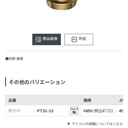
商品画像
特長
●材質 黄銅
その他のバリエーション
品番
価格
JAN
表示中
PT31-13
¥
650
(税込¥
715
)
4973
アイコンの詳細についてはこちら