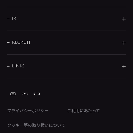
コーポレートメッセージ
水栓部品
水まわり解決帖
サポート
CSR
バルブ
よくあるご質問
じぶんシャワーが見つかる
会社概要
シャワインフォ
IR
配管システム
お問い合わせ
沿革
配管部材
IENI
IR情報
サポートチャット
ブランド・グループ紹介
キッチン周辺用品
IRニュース
データダウンロード
RECRUIT
事業所案内
バス・空調周辺用品
経営情報
節湯水栓・節水水栓について
ショールーム
洗面周辺用品
採用情報
業績・財務情報
環境配慮バルブ登録制度について
水栓金具の製造工程
洗濯機周辺用品
募集要項
IRライブラリ
LINKS
みらいエコ住宅2026事業
トイレ周辺用品
株式情報
類似品・模倣品にご注意ください
ガーデニング周辺用品
Global Site
IRカレンダー
工具
FAQ（IR向け）
ディスクロージャーポリシー
免責事項
プライバシーポリシー
ご利用にあたって
IRに関するお問い合わせ
電子公告
クッキー等の取り扱いについて