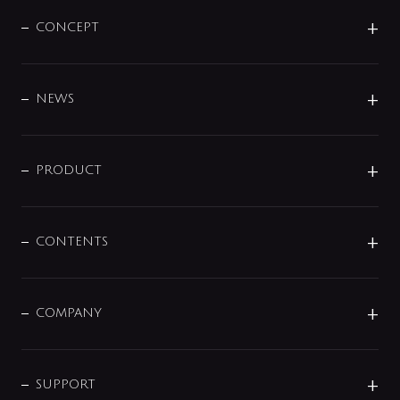
CONCEPT
BRAND
DESIGN
NEWS
ニュースリリース
商品に関して
PRODUCT
展示会
混合栓
企業情報
センサー・タッチ水栓
その他
CONTENTS
セットアイテム
MIZUBA（ミズバ）
予洗い水栓
プレパシュ＋
洗面器・手洗器
単水栓
COMPANY
みらいエコ住宅2026
事業について
シャワー
企業情報
インテリア・アクセサリー
SMART FINE BUBBLE
ORIGINAL GRAPHIC
企業理念
SUPPORT
分岐