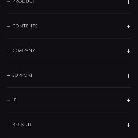
商品に関して
PRODUCT
展示会
混合栓
企業情報
センサー・タッチ水栓
その他
CONTENTS
セットアイテム
MIZUBA（ミズバ）
予洗い水栓
プレパシュ＋
洗面器・手洗器
単水栓
COMPANY
みらいエコ住宅2026
事業について
シャワー
企業情報
インテリア・アクセサリー
SMART FINE BUBBLE
ORIGINAL GRAPHIC
企業理念
SUPPORT
分岐
コーポレートメッセージ
水栓部品
水まわり解決帖
サポート
CSR
バルブ
よくあるご質問
じぶんシャワーが見つかる
会社概要
シャワインフォ
IR
配管システム
お問い合わせ
沿革
配管部材
IENI
IR情報
サポートチャット
ブランド・グループ紹介
キッチン周辺用品
IRニュース
データダウンロード
RECRUIT
事業所案内
バス・空調周辺用品
経営情報
節湯水栓・節水水栓について
ショールーム
洗面周辺用品