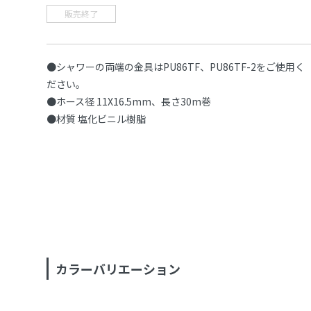
販売終了
●シャワーの両端の金具はPU86TF、PU86TF-2をご使用く
ださい。
●ホース径 11X16.5mm、長さ30m巻
●材質 塩化ビニル樹脂
カラーバリエーション