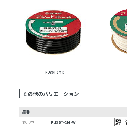
PU86T-1M-D
その他のバリエーション
品番
表示中
PU86T-1M-W