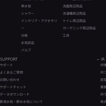
単水栓
洗面周辺用品
シャワー
洗濯機周辺用品
インテリア・アクセサリ
トイレ周辺用品
ー
ガーデニング周辺用品
分岐
工具
水栓部品
バルブ
SUPPORT
IR
サポート
IR
よくあるご質問
IR
お問い合わせ
経
サポートチャット
業
データダウンロード
IR
節湯水栓・節水水栓について
株