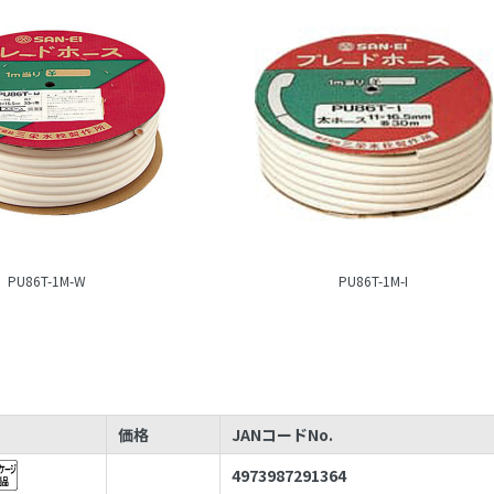
PU86T-1M-W
PU86T-1M-I
価格
JANコードNo.
4973987291364