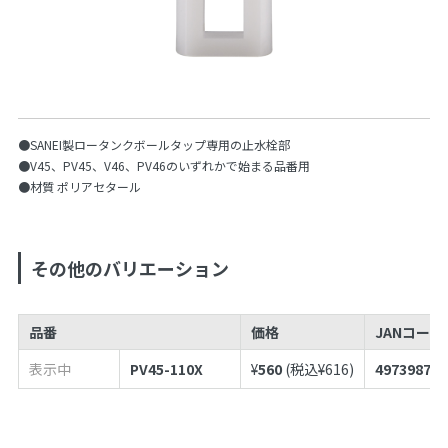
●SANEI製ロータンクボールタップ専用の止水栓部
●V45、PV45、V46、PV46のいずれかで始まる品番用
●材質 ポリアセタール
その他のバリエーション
品番
価格
JANコードN
表示中
PV45-110X
¥
560
(税込¥
616
)
497398716