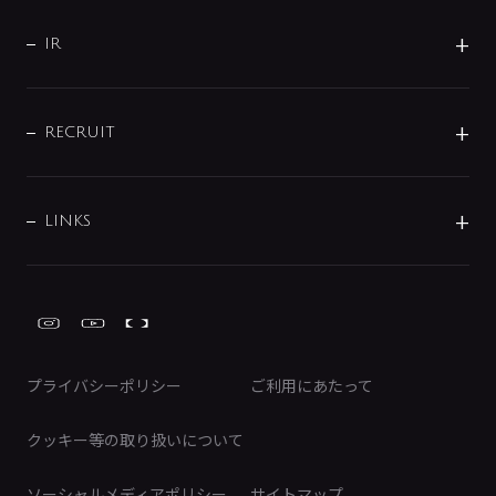
サポート
CSR
バルブ
よくあるご質問
じぶんシャワーが見つかる
会社概要
シャワインフォ
IR
配管システム
お問い合わせ
沿革
配管部材
IENI
IR情報
サポートチャット
ブランド・グループ紹介
キッチン周辺用品
IRニュース
データダウンロード
RECRUIT
事業所案内
バス・空調周辺用品
経営情報
節湯水栓・節水水栓について
ショールーム
洗面周辺用品
採用情報
業績・財務情報
環境配慮バルブ登録制度について
水栓金具の製造工程
洗濯機周辺用品
募集要項
IRライブラリ
LINKS
みらいエコ住宅2026事業
トイレ周辺用品
株式情報
類似品・模倣品にご注意ください
ガーデニング周辺用品
Global Site
IRカレンダー
工具
FAQ（IR向け）
ディスクロージャーポリシー
免責事項
プライバシーポリシー
ご利用にあたって
IRに関するお問い合わせ
電子公告
クッキー等の取り扱いについて
ソーシャルメディアポリシー
サイトマップ