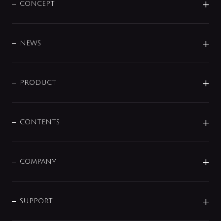
CONCEPT
BRAND
DESIGN
NEWS
ニュースリリース
商品に関して
PRODUCT
展示会
混合栓
企業情報
センサー・タッチ水栓
その他
CONTENTS
セットアイテム
MIZUBA（ミズバ）
予洗い水栓
プレパシュ＋
洗面器・手洗器
単水栓
COMPANY
みらいエコ住宅2026
事業について
シャワー
企業情報
インテリア・アクセサリー
SMART FINE BUBBLE
ORIGINAL GRAPHIC
企業理念
SUPPORT
分岐
コーポレートメッセージ
水栓部品
水まわり解決帖