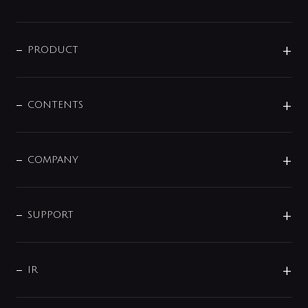
ニュースリリース
商品に関して
PRODUCT
展示会
混合栓
企業情報
センサー・タッチ水栓
その他
CONTENTS
セットアイテム
MIZUBA（ミズバ）
予洗い水栓
プレパシュ＋
洗面器・手洗器
単水栓
COMPANY
みらいエコ住宅2026
事業について
シャワー
企業情報
インテリア・アクセサリー
SMART FINE BUBBLE
ORIGINAL GRAPHIC
企業理念
SUPPORT
分岐
コーポレートメッセージ
水栓部品
水まわり解決帖
サポート
CSR
バルブ
よくあるご質問
じぶんシャワーが見つかる
会社概要
シャワインフォ
IR
配管システム
お問い合わせ
沿革
配管部材
IENI
IR情報
サポートチャット
ブランド・グループ紹介