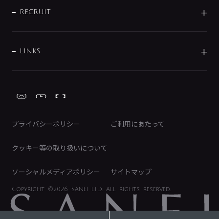
キッチン周辺用品
IRニュース
データダウンロード
RECRUIT
事業所案内
バス・空調周辺用品
経営情報
節湯水栓・節水水栓について
ショールーム
洗面周辺用品
採用情報
業績・財務情報
環境配慮バルブ登録制度について
水栓金具の製造工程
洗濯機周辺用品
募集要項
IRライブラリ
LINKS
みらいエコ住宅2026事業
トイレ周辺用品
株式情報
類似品・模倣品にご注意ください
ガーデニング周辺用品
Global Site
IRカレンダー
工具
FAQ（IR向け）
ディスクロージャーポリシー
免責事項
プライバシーポリシー
ご利用にあたって
IRに関するお問い合わせ
電子公告
クッキー等の取り扱いについて
ソーシャルメディアポリシー
サイトマップ
Copyright
©2026 SANEI LTD.
All rights reserved.