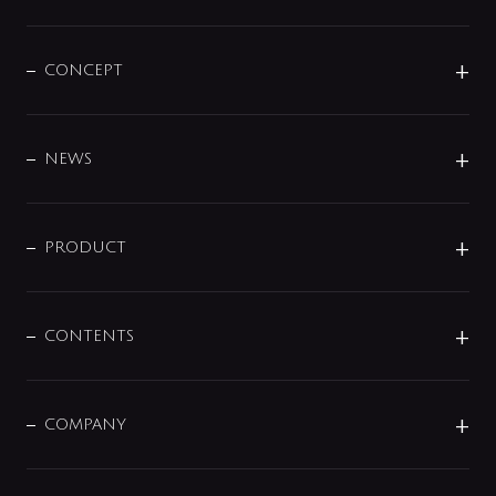
CONCEPT
BRAND
DESIGN
NEWS
ニュースリリース
商品に関して
PRODUCT
展示会
混合栓
企業情報
センサー・タッチ水栓
その他
CONTENTS
セットアイテム
MIZUBA（ミズバ）
予洗い水栓
プレパシュ＋
洗面器・手洗器
単水栓
COMPANY
みらいエコ住宅2026
事業について
シャワー
企業情報
インテリア・アクセサリー