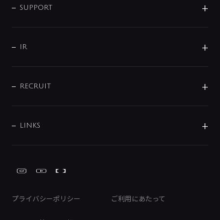
SMART FINE BUBBLE
ORIGINAL GRAPHIC
企業理念
SUPPORT
分岐
コーポレートメッセージ
水栓部品
水まわり解決帖
サポート
CSR
バルブ
よくあるご質問
じぶんシャワーが見つかる
会社概要
シャワインフォ
IR
配管システム
お問い合わせ
沿革
配管部材
IENI
IR情報
サポートチャット
ブランド・グループ紹介
キッチン周辺用品
IRニュース
データダウンロード
RECRUIT
事業所案内
バス・空調周辺用品
経営情報
節湯水栓・節水水栓について
ショールーム
洗面周辺用品
採用情報
業績・財務情報
環境配慮バルブ登録制度について
水栓金具の製造工程
洗濯機周辺用品
募集要項
IRライブラリ
LINKS
みらいエコ住宅2026事業
トイレ周辺用品
株式情報
類似品・模倣品にご注意ください
ガーデニング周辺用品
Global Site
IRカレンダー
工具
FAQ（IR向け）
ディスクロージャーポリシー
免責事項
プライバシーポリシー
ご利用にあたって
IRに関するお問い合わせ
電子公告