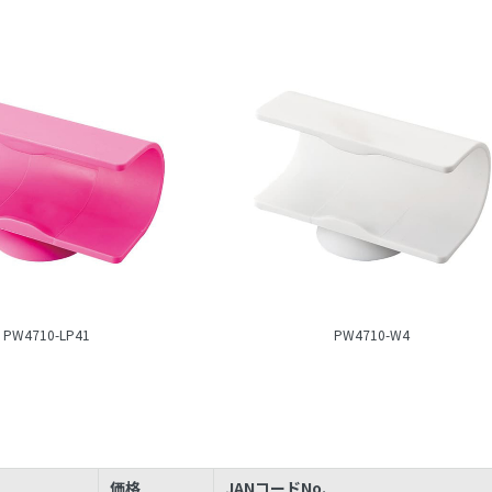
PW4710-LP41
PW4710-W4
価格
JANコードNo.