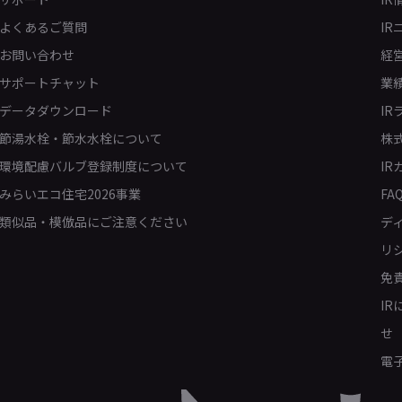
よくあるご質問
IR
お問い合わせ
経
サポートチャット
業
データダウンロード
IR
節湯水栓・節水水栓について
株
環境配慮バルブ登録制度について
IR
みらいエコ住宅2026事業
FA
類似品・模倣品にご注意ください
デ
リ
免
I
せ
電