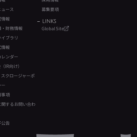
ニュース
募集要項
営情報
LINKS
績・財務情報
Global Site
ライブラリ
式情報
カレンダー
Q（IR向け）
ィスクロージャーポ
シー
責事項
Rに関するお問い合わ
子公告