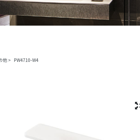
の他
>
PW4710-W4