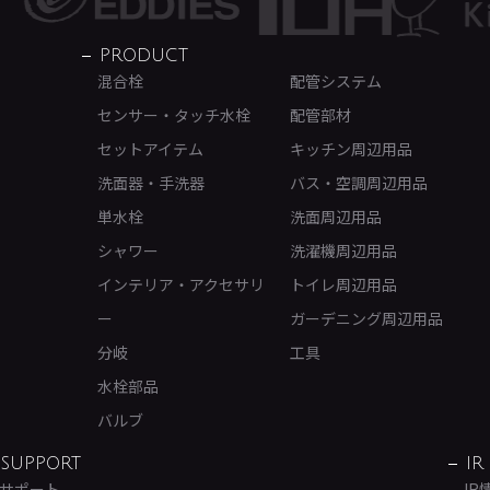
PRODUCT
混合栓
配管システム
センサー・タッチ水栓
配管部材
セットアイテム
キッチン周辺用品
洗面器・手洗器
バス・空調周辺用品
単水栓
洗面周辺用品
シャワー
洗濯機周辺用品
インテリア・アクセサリ
トイレ周辺用品
ー
ガーデニング周辺用品
分岐
工具
水栓部品
バルブ
SUPPORT
IR
サポート
IR