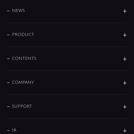
BRAND
DESIGN
NEWS
ニュースリリース
商品に関して
PRODUCT
展示会
混合栓
企業情報
センサー・タッチ水栓
その他
CONTENTS
セットアイテム
MIZUBA（ミズバ）
予洗い水栓
プレパシュ＋
洗面器・手洗器
単水栓
COMPANY
みらいエコ住宅2026
事業について
シャワー
企業情報
インテリア・アクセサリー
SMART FINE BUBBLE
ORIGINAL GRAPHIC
企業理念
SUPPORT
分岐
コーポレートメッセージ
水栓部品
水まわり解決帖
サポート
CSR
バルブ
よくあるご質問
じぶんシャワーが見つかる
会社概要
シャワインフォ
IR
配管システム