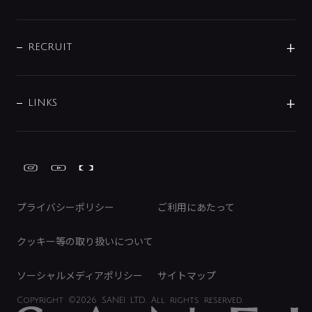
お問い合わせ
沿革
配管部材
IENI
IR情報
サポートチャット
ブランド・グループ紹介
キッチン周辺用品
IRニュース
データダウンロード
RECRUIT
事業所案内
バス・空調周辺用品
経営情報
節湯水栓・節水水栓について
ショールーム
洗面周辺用品
採用情報
業績・財務情報
環境配慮バルブ登録制度について
水栓金具の製造工程
洗濯機周辺用品
募集要項
IRライブラリ
LINKS
みらいエコ住宅2026事業
トイレ周辺用品
株式情報
類似品・模倣品にご注意ください
ガーデニング周辺用品
Global Site
IRカレンダー
工具
FAQ（IR向け）
ディスクロージャーポリシー
免責事項
プライバシーポリシー
ご利用にあたって
IRに関するお問い合わせ
電子公告
クッキー等の取り扱いについて
ソーシャルメディアポリシー
サイトマップ
Copyright
©2026 SANEI LTD.
All rights reserved.