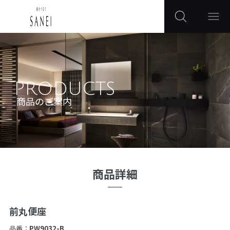
PRODUCTS
商品のご案内
商品詳細
前丸便座
品番：
PW9032-B