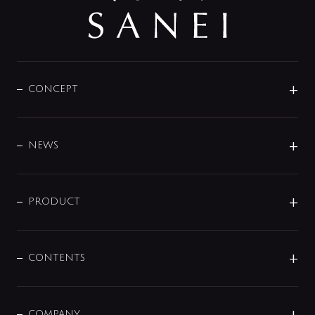
CONCEPT
BRAND
DESIGN
NEWS
ニュースリリース
商品に関して
PRODUCT
展示会
混合栓
企業情報
センサー・タッチ水栓
その他
CONTENTS
セットアイテム
MIZUBA（ミズバ）
予洗い水栓
プレパシュ＋
洗面器・手洗器
COMPANY