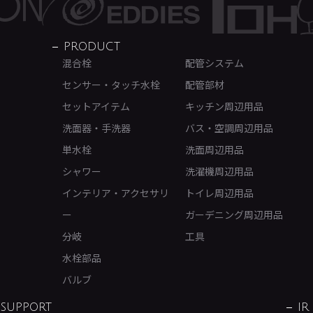
PRODUCT
混合栓
配管システム
センサー・タッチ水栓
配管部材
セットアイテム
キッチン周辺用品
洗面器・手洗器
バス・空調周辺用品
単水栓
洗面周辺用品
シャワー
洗濯機周辺用品
インテリア・アクセサリ
トイレ周辺用品
ー
ガーデニング周辺用品
分岐
工具
水栓部品
バルブ
SUPPORT
IR