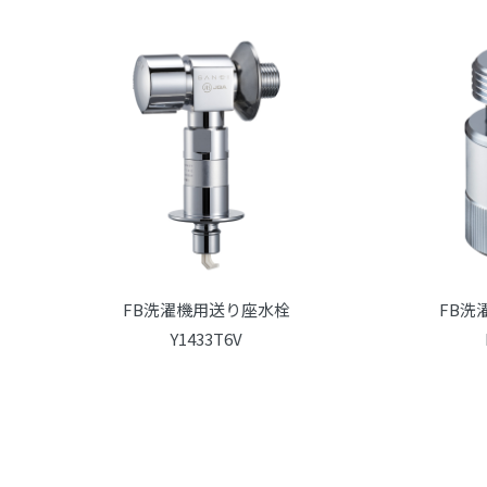
FB洗濯機用送り座水栓
FB洗
Y1433T6V