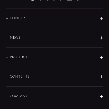
CONCEPT
BRAND
DESIGN
NEWS
ニュースリリース
商品に関して
PRODUCT
展示会
混合栓
企業情報
センサー・タッチ水栓
その他
CONTENTS
セットアイテム
MIZUBA（ミズバ）
予洗い水栓
プレパシュ＋
洗面器・手洗器
単水栓
COMPANY
みらいエコ住宅2026
事業について
シャワー