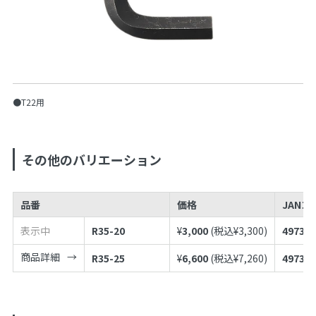
●T22用
その他のバリエーション
品番
価格
JANコ
表示中
R35-20
¥
3,000
(税込¥
3,300
)
497398
商品詳細
R35-25
¥
6,600
(税込¥
7,260
)
497398