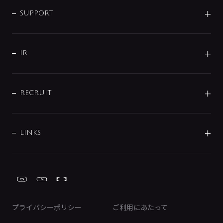
企業情報
インテリア・アクセサリー
SMART FINE BUBBLE
ORIGINAL GRAPHIC
企業理念
SUPPORT
分岐
コーポレートメッセージ
水栓部品
水まわり解決帖
サポート
CSR
バルブ
よくあるご質問
じぶんシャワーが見つかる
会社概要
シャワインフォ
IR
配管システム
お問い合わせ
沿革
配管部材
IENI
IR情報
サポートチャット
ブランド・グループ紹介
キッチン周辺用品
IRニュース
データダウンロード
RECRUIT
事業所案内
バス・空調周辺用品
経営情報
節湯水栓・節水水栓について
ショールーム
洗面周辺用品
採用情報
業績・財務情報
環境配慮バルブ登録制度について
水栓金具の製造工程
洗濯機周辺用品
募集要項
IRライブラリ
LINKS
みらいエコ住宅2026事業
トイレ周辺用品
株式情報
類似品・模倣品にご注意ください
ガーデニング周辺用品
Global Site
IRカレンダー
工具
FAQ（IR向け）
ディスクロージャーポリシー
免責事項
プライバシーポリシー
ご利用にあたって
IRに関するお問い合わせ