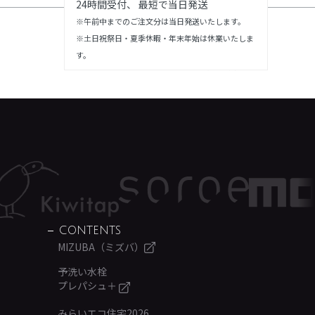
24時間受付、 最短で当日発送
※午前中までのご注文分は当日発送いたします。
※土日祝祭日・夏季休暇・年末年始は休業いたしま
す。
その他の写真を見る ＞
CONTENTS
MIZUBA（ミズバ）
予洗い水栓
プレパシュ＋
みらいエコ住宅2026