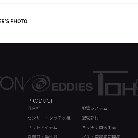
ER'S PHOTO
PRODUCT
混合栓
配管システム
センサー・タッチ水栓
配管部材
セットアイテム
キッチン周辺用品
洗面器・手洗器
バス・空調周辺用品