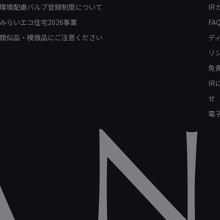
環境配慮バルブ登録制度について
IR
みらいエコ住宅2026事業
FA
類似品・模倣品にご注意ください
デ
リ
免
I
せ
電