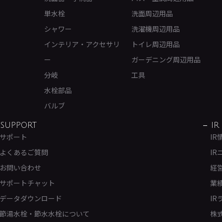
単水栓
洗面周辺用品
シャワー
洗濯機周辺用品
インテリア・アクセサリ
トイレ周辺用品
ー
ガーデニング周辺用品
分岐
工具
水栓部品
バルブ
SUPPORT
IR
サポート
IR
よくあるご質問
IR
お問い合わせ
経
サポートチャット
業
データダウンロード
IR
節湯水栓・節水水栓について
株