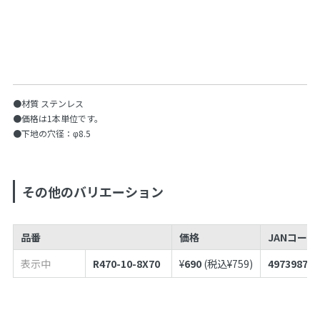
●材質 ステンレス
●価格は1本単位です。
●下地の穴径：φ8.5
その他のバリエーション
品番
価格
JANコードN
表示中
R470-10-8X70
¥
690
(税込¥
759
)
497398786