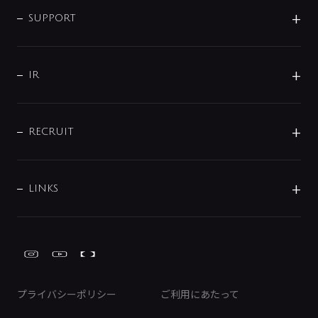
インテリア・アクセサリー
SMART FINE BUBBLE
ORIGINAL GRAPHIC
企業理念
SUPPORT
分岐
コーポレートメッセージ
水栓部品
水まわり解決帖
サポート
CSR
バルブ
よくあるご質問
じぶんシャワーが見つかる
会社概要
シャワインフォ
IR
配管システム
お問い合わせ
沿革
配管部材
IENI
IR情報
サポートチャット
ブランド・グループ紹介
キッチン周辺用品
IRニュース
データダウンロード
RECRUIT
事業所案内
バス・空調周辺用品
経営情報
節湯水栓・節水水栓について
ショールーム
洗面周辺用品
採用情報
業績・財務情報
環境配慮バルブ登録制度について
水栓金具の製造工程
洗濯機周辺用品
募集要項
IRライブラリ
LINKS
みらいエコ住宅2026事業
トイレ周辺用品
株式情報
類似品・模倣品にご注意ください
ガーデニング周辺用品
Global Site
IRカレンダー
工具
FAQ（IR向け）
ディスクロージャーポリシー
免責事項
プライバシーポリシー
ご利用にあたって
IRに関するお問い合わせ