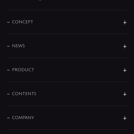
CONCEPT
BRAND
DESIGN
NEWS
ニュースリリース
商品に関して
PRODUCT
展示会
混合栓
企業情報
センサー・タッチ水栓
その他
CONTENTS
セットアイテム
MIZUBA（ミズバ）
予洗い水栓
プレパシュ＋
洗面器・手洗器
単水栓
COMPANY
みらいエコ住宅2026
事業について
シャワー
企業情報