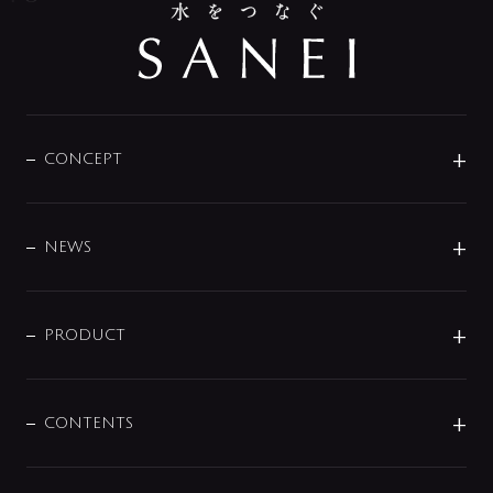
CONCEPT
BRAND
DESIGN
NEWS
ニュースリリース
商品に関して
PRODUCT
展示会
混合栓
企業情報
センサー・タッチ水栓
その他
CONTENTS
セットアイテム
MIZUBA（ミズバ）
予洗い水栓
プレパシュ＋
洗面器・手洗器