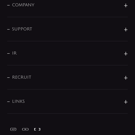
単水栓
COMPANY
みらいエコ住宅2026
事業について
シャワー
企業情報
インテリア・アクセサリー
SMART FINE BUBBLE
ORIGINAL GRAPHIC
企業理念
SUPPORT
分岐
コーポレートメッセージ
水栓部品
水まわり解決帖
サポート
CSR
バルブ
よくあるご質問
じぶんシャワーが見つかる
会社概要
シャワインフォ
IR
配管システム
お問い合わせ
沿革
配管部材
IENI
IR情報
サポートチャット
ブランド・グループ紹介
キッチン周辺用品
IRニュース
データダウンロード
RECRUIT
事業所案内
バス・空調周辺用品
経営情報
節湯水栓・節水水栓について
ショールーム
洗面周辺用品
採用情報
業績・財務情報
環境配慮バルブ登録制度について
水栓金具の製造工程
洗濯機周辺用品
募集要項
IRライブラリ
LINKS
みらいエコ住宅2026事業
トイレ周辺用品
株式情報
類似品・模倣品にご注意ください
ガーデニング周辺用品
Global Site
IRカレンダー
工具
FAQ（IR向け）
ディスクロージャーポリシー