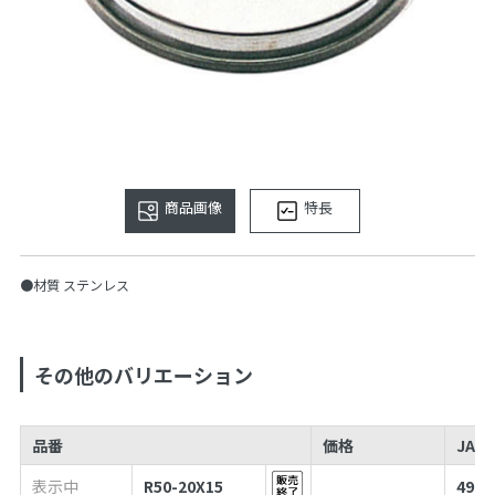
商品画像
特長
●材質 ステンレス
その他のバリエーション
品番
価格
JAN
表示中
R50-20X15
4973