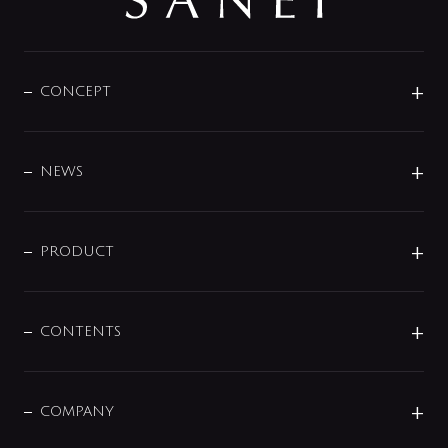
CONCEPT
BRAND
DESIGN
NEWS
ニュースリリース
商品に関して
PRODUCT
展示会
混合栓
企業情報
センサー・タッチ水栓
その他
CONTENTS
セットアイテム
MIZUBA（ミズバ）
予洗い水栓
プレパシュ＋
洗面器・手洗器
単水栓
COMPANY
みらいエコ住宅2026
事業について
シャワー