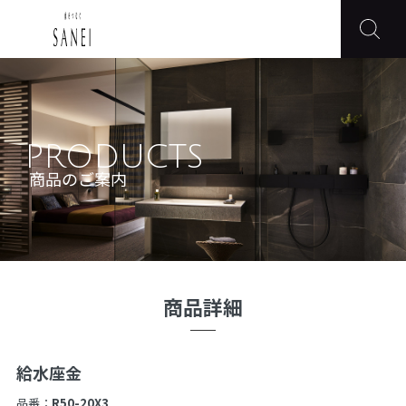
PRODUCTS
商品のご案内
商品詳細
給水座金
品番：
R50-20X3