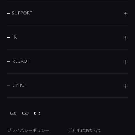
企業情報
インテリア・アクセサリー
SMART FINE BUBBLE
ORIGINAL GRAPHIC
企業理念
SUPPORT
分岐
コーポレートメッセージ
水栓部品
水まわり解決帖
サポート
CSR
バルブ
よくあるご質問
じぶんシャワーが見つかる
会社概要
シャワインフォ
IR
配管システム
お問い合わせ
沿革
配管部材
IENI
IR情報
サポートチャット
ブランド・グループ紹介
キッチン周辺用品
IRニュース
データダウンロード
RECRUIT
事業所案内
バス・空調周辺用品
経営情報
節湯水栓・節水水栓について
ショールーム
洗面周辺用品
採用情報
業績・財務情報
環境配慮バルブ登録制度について
水栓金具の製造工程
洗濯機周辺用品
募集要項
IRライブラリ
LINKS
みらいエコ住宅2026事業
トイレ周辺用品
株式情報
類似品・模倣品にご注意ください
ガーデニング周辺用品
Global Site
IRカレンダー
工具
FAQ（IR向け）
ディスクロージャーポリシー
免責事項
プライバシーポリシー
ご利用にあたって
IRに関するお問い合わせ