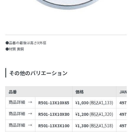
●品番の最後は高さX外径
●材質 黄銅
その他のバリエーション
品番
価格
JANコ
商品詳細
R501-13X10X65
¥
1,030
(税込¥
1,133
)
49739
商品詳細
R501-13X10X80
¥
1,200
(税込¥
1,320
)
49739
商品詳細
R501-13X3X100
¥
1,380
(税込¥
1,518
)
49739