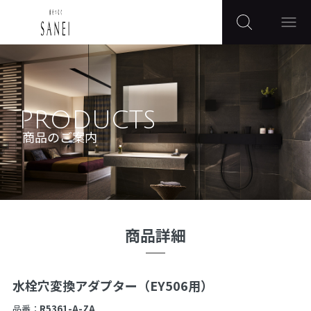
PRODUCTS
商品のご案内
商品詳細
水栓穴変換アダプター（EY506用）
品番：
R5361-A-ZA