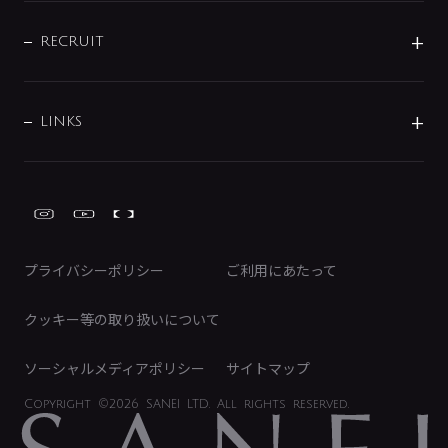
IENI
IR情報
サポートチャット
ブランド・グループ紹介
キッチン周辺用品
IRニュース
データダウンロード
RECRUIT
事業所案内
バス・空調周辺用品
経営情報
節湯水栓・節水水栓について
ショールーム
洗面周辺用品
採用情報
業績・財務情報
環境配慮バルブ登録制度について
水栓金具の製造工程
洗濯機周辺用品
募集要項
IRライブラリ
LINKS
みらいエコ住宅2026事業
トイレ周辺用品
株式情報
類似品・模倣品にご注意ください
ガーデニング周辺用品
Global Site
IRカレンダー
工具
FAQ（IR向け）
ディスクロージャーポリシー
免責事項
プライバシーポリシー
ご利用にあたって
IRに関するお問い合わせ
電子公告
クッキー等の取り扱いについて
ソーシャルメディアポリシー
サイトマップ
Copyright
©2026 SANEI LTD.
All rights reserved.