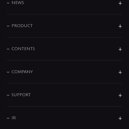
DESIGN
NEWS
ニュースリリース
商品に関して
PRODUCT
展示会
混合栓
企業情報
センサー・タッチ水栓
その他
CONTENTS
セットアイテム
MIZUBA（ミズバ）
予洗い水栓
プレパシュ＋
洗面器・手洗器
単水栓
COMPANY
みらいエコ住宅2026
事業について
シャワー
企業情報
インテリア・アクセサリー
SMART FINE BUBBLE
ORIGINAL GRAPHIC
企業理念
SUPPORT
分岐
コーポレートメッセージ
水栓部品
水まわり解決帖
サポート
CSR
バルブ
よくあるご質問
じぶんシャワーが見つかる
会社概要
シャワインフォ
IR
配管システム
お問い合わせ
沿革
配管部材