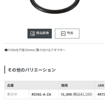
商品画像
特長
●EY506を穴径35mmに取り付けるアダプター
その他のバリエーション
品番
価格
JANコ
表示中
R5361-A-ZA
¥
1,000
(税込¥
1,100
)
497398