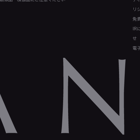
リ
免
I
せ
電