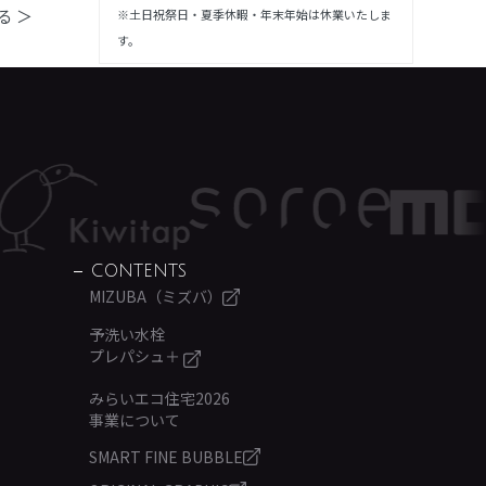
る ＞
※土日祝祭日・夏季休暇・年末年始は休業いたしま
す。
CONTENTS
MIZUBA（ミズバ）
予洗い水栓
プレパシュ＋
みらいエコ住宅2026
事業について
SMART FINE BUBBLE