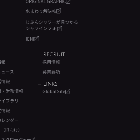
ORIGINAL GRAPHIC
水まわり解決帖
じぶんシャワーが見つかる
シャワインフォ
IENI
RECRUIT
情報
採用情報
ニュース
募集要項
営情報
LINKS
績・財務情報
Global Site
ライブラリ
式情報
カレンダー
Q（IR向け）
ィスクロージャーポ