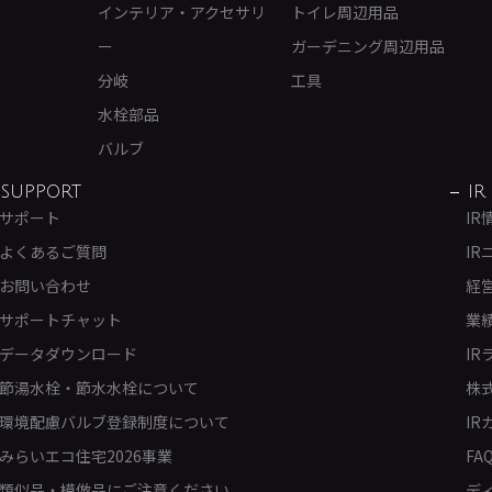
インテリア・アクセサリ
トイレ周辺用品
ー
ガーデニング周辺用品
分岐
工具
水栓部品
バルブ
SUPPORT
IR
サポート
IR
よくあるご質問
IR
お問い合わせ
経
サポートチャット
業
データダウンロード
IR
節湯水栓・節水水栓について
株
環境配慮バルブ登録制度について
IR
みらいエコ住宅2026事業
FA
類似品・模倣品にご注意ください
デ