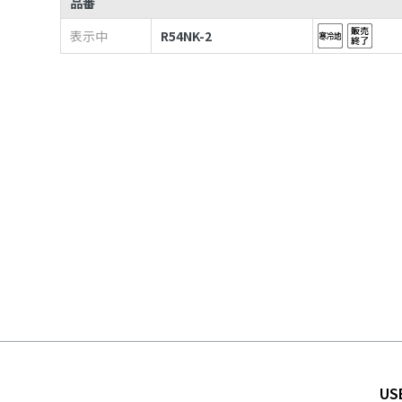
品番
表示中
R54NK-2
US