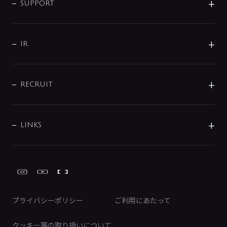
企業理念
SUPPORT
分岐
コーポレートメッセージ
水栓部品
水まわり解決帖
サポート
CSR
バルブ
よくあるご質問
じぶんシャワーが見つかる
会社概要
シャワインフォ
IR
配管システム
お問い合わせ
沿革
配管部材
IENI
IR情報
サポートチャット
ブランド・グループ紹介
キッチン周辺用品
IRニュース
データダウンロード
RECRUIT
事業所案内
バス・空調周辺用品
経営情報
節湯水栓・節水水栓について
ショールーム
洗面周辺用品
採用情報
業績・財務情報
環境配慮バルブ登録制度について
水栓金具の製造工程
洗濯機周辺用品
募集要項
IRライブラリ
LINKS
みらいエコ住宅2026事業
トイレ周辺用品
株式情報
類似品・模倣品にご注意ください
ガーデニング周辺用品
Global Site
IRカレンダー
工具
FAQ（IR向け）
ディスクロージャーポリシー
免責事項
プライバシーポリシー
ご利用にあたって
IRに関するお問い合わせ
電子公告
クッキー等の取り扱いについて