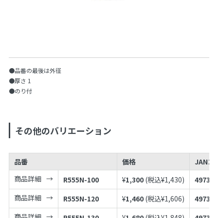
●品番の最後は外径
●厚さ 1
●のり付
その他のバリエーション
品番
価格
JANコ
商品詳細
R555N-100
¥
1,300
(税込¥
1,430
)
497398
商品詳細
R555N-120
¥
1,460
(税込¥
1,606
)
497398
商品詳細
R555N-130
¥
1,680
(税込¥
1,848
)
497398