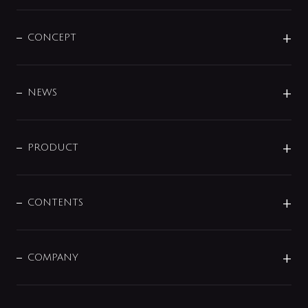
CONCEPT
BRAND
DESIGN
NEWS
ニュースリリース
商品に関して
PRODUCT
展示会
混合栓
企業情報
センサー・タッチ水栓
その他
CONTENTS
セットアイテム
MIZUBA（ミズバ）
予洗い水栓
プレパシュ＋
洗面器・手洗器
単水栓
COMPANY
みらいエコ住宅2026
事業について
シャワー
企業情報
インテリア・アクセサリー
SMART FINE BUBBLE
ORIGINAL GRAPHIC