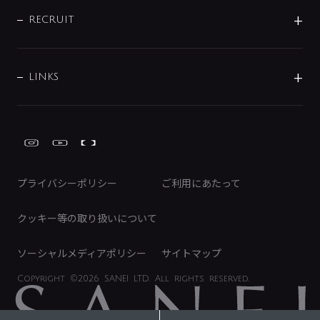
IR情報
サポートチャット
ブランド・グループ紹介
キッチン周辺用品
IRニュース
データダウンロード
RECRUIT
事業所案内
バス・空調周辺用品
経営情報
節湯水栓・節水水栓について
ショールーム
洗面周辺用品
採用情報
業績・財務情報
環境配慮バルブ登録制度について
水栓金具の製造工程
洗濯機周辺用品
募集要項
IRライブラリ
LINKS
みらいエコ住宅2026事業
トイレ周辺用品
株式情報
類似品・模倣品にご注意ください
ガーデニング周辺用品
Global Site
IRカレンダー
工具
FAQ（IR向け）
ディスクロージャーポリシー
免責事項
プライバシーポリシー
ご利用にあたって
IRに関するお問い合わせ
電子公告
クッキー等の取り扱いについて
ソーシャルメディアポリシー
サイトマップ
Copyright
©2026 SANEI LTD.
All rights reserved.