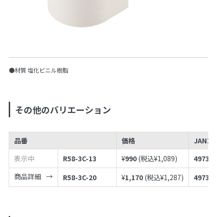
●材質 塩化ビニル樹脂
その他のバリエーション
品番
価格
JANコ
表示中
R58-3C-13
¥
990
(税込¥
1,089
)
497398
商品詳細
R58-3C-20
¥
1,170
(税込¥
1,287
)
497398