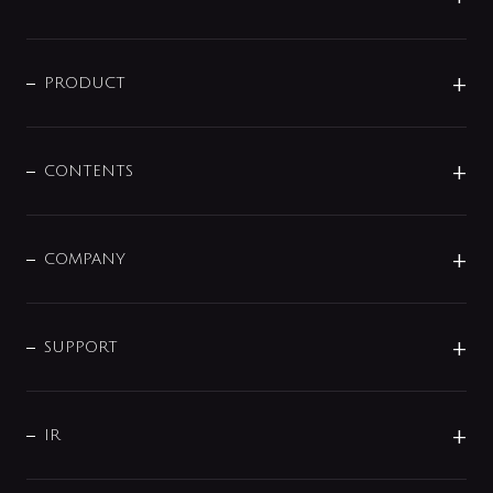
ニュースリリース
商品に関して
PRODUCT
展示会
混合栓
企業情報
センサー・タッチ水栓
その他
CONTENTS
セットアイテム
MIZUBA（ミズバ）
予洗い水栓
プレパシュ＋
洗面器・手洗器
単水栓
COMPANY
みらいエコ住宅2026
事業について
シャワー
企業情報
インテリア・アクセサリー
SMART FINE BUBBLE
ORIGINAL GRAPHIC
企業理念
SUPPORT
分岐
コーポレートメッセージ
水栓部品
水まわり解決帖
サポート
CSR
バルブ
よくあるご質問
じぶんシャワーが見つかる
会社概要
シャワインフォ
IR
配管システム
お問い合わせ
沿革
配管部材
IENI