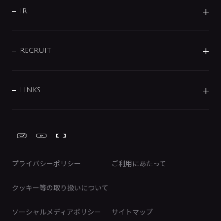
よくあるご質問
じぶんシャワーが見つかる
会社概要
シャワインフォ
IR
配管システム
お問い合わせ
沿革
配管部材
IENI
IR情報
サポートチャット
ブランド・グループ紹介
キッチン周辺用品
IRニュース
データダウンロード
RECRUIT
事業所案内
バス・空調周辺用品
経営情報
節湯水栓・節水水栓について
ショールーム
洗面周辺用品
採用情報
業績・財務情報
環境配慮バルブ登録制度について
水栓金具の製造工程
洗濯機周辺用品
募集要項
IRライブラリ
LINKS
みらいエコ住宅2026事業
トイレ周辺用品
株式情報
類似品・模倣品にご注意ください
ガーデニング周辺用品
Global Site
IRカレンダー
工具
FAQ（IR向け）
ディスクロージャーポリシー
免責事項
プライバシーポリシー
ご利用にあたって
IRに関するお問い合わせ
電子公告
クッキー等の取り扱いについて
ソーシャルメディアポリシー
サイトマップ