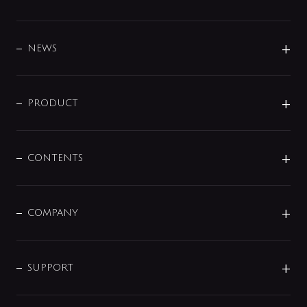
BRAND
DESIGN
NEWS
ニュースリリース
商品に関して
PRODUCT
展示会
混合栓
企業情報
センサー・タッチ水栓
その他
CONTENTS
セットアイテム
MIZUBA（ミズバ）
予洗い水栓
プレパシュ＋
洗面器・手洗器
単水栓
COMPANY
みらいエコ住宅2026
事業について
シャワー
企業情報
インテリア・アクセサリー
SMART FINE BUBBLE
ORIGINAL GRAPHIC
企業理念
SUPPORT
分岐
コーポレートメッセージ
水栓部品
水まわり解決帖
サポート
CSR
バルブ