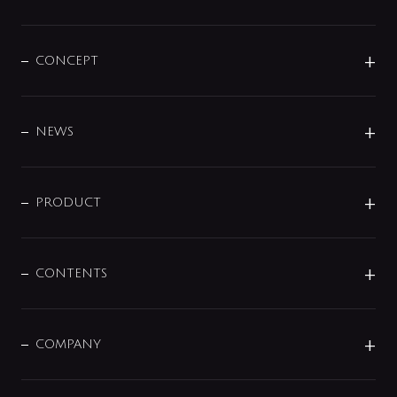
CONCEPT
BRAND
DESIGN
NEWS
ニュースリリース
商品に関して
PRODUCT
展示会
混合栓
企業情報
センサー・タッチ水栓
その他
CONTENTS
セットアイテム
MIZUBA（ミズバ）
予洗い水栓
プレパシュ＋
洗面器・手洗器
単水栓
COMPANY
みらいエコ住宅2026
事業について
シャワー
企業情報
インテリア・アクセサリー