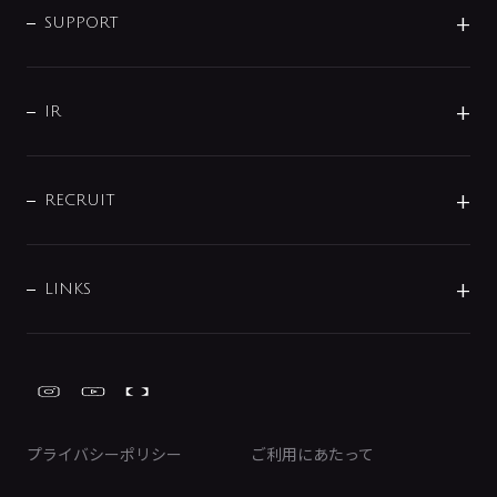
SMART FINE BUBBLE
ORIGINAL GRAPHIC
企業理念
SUPPORT
分岐
コーポレートメッセージ
水栓部品
水まわり解決帖
サポート
CSR
バルブ
よくあるご質問
じぶんシャワーが見つかる
会社概要
シャワインフォ
IR
配管システム
お問い合わせ
沿革
配管部材
IENI
IR情報
サポートチャット
ブランド・グループ紹介
キッチン周辺用品
IRニュース
データダウンロード
RECRUIT
事業所案内
バス・空調周辺用品
経営情報
節湯水栓・節水水栓について
ショールーム
洗面周辺用品
採用情報
業績・財務情報
環境配慮バルブ登録制度について
水栓金具の製造工程
洗濯機周辺用品
募集要項
IRライブラリ
LINKS
みらいエコ住宅2026事業
トイレ周辺用品
株式情報
類似品・模倣品にご注意ください
ガーデニング周辺用品
Global Site
IRカレンダー
工具
FAQ（IR向け）
ディスクロージャーポリシー
免責事項
プライバシーポリシー
ご利用にあたって
IRに関するお問い合わせ