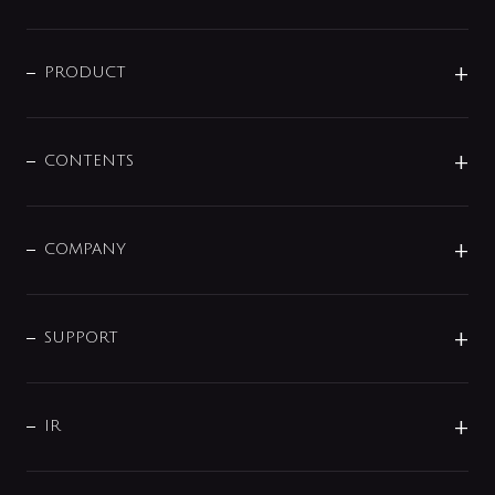
ニュースリリース
商品に関して
PRODUCT
展示会
混合栓
企業情報
センサー・タッチ水栓
その他
CONTENTS
セットアイテム
MIZUBA（ミズバ）
予洗い水栓
プレパシュ＋
洗面器・手洗器
単水栓
COMPANY
みらいエコ住宅2026
事業について
シャワー
企業情報
インテリア・アクセサリー
SMART FINE BUBBLE
ORIGINAL GRAPHIC
企業理念
SUPPORT
分岐
コーポレートメッセージ
水栓部品
水まわり解決帖
サポート
CSR
バルブ
よくあるご質問
じぶんシャワーが見つかる
会社概要
シャワインフォ
IR
配管システム
お問い合わせ
沿革
配管部材
IENI
IR情報
サポートチャット
ブランド・グループ紹介
キッチン周辺用品