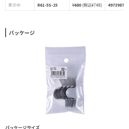
表示中
R61-5S-25
¥
680
(税込¥
748
)
497398787
パッケージ
パッケージサイズ