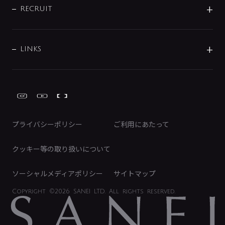
IRニュース
データダウンロード
RECRUIT
事業所案内
バス・空調周辺用品
経営情報
節湯水栓・節水水栓について
ショールーム
洗面周辺用品
採用情報
業績・財務情報
環境配慮バルブ登録制度について
水栓金具の製造工程
洗濯機周辺用品
募集要項
IRライブラリ
LINKS
みらいエコ住宅2026事業
トイレ周辺用品
株式情報
類似品・模倣品にご注意ください
ガーデニング周辺用品
Global Site
IRカレンダー
工具
FAQ（IR向け）
ディスクロージャーポリシー
免責事項
プライバシーポリシー
ご利用にあたって
IRに関するお問い合わせ
電子公告
クッキー等の取り扱いについて
ソーシャルメディアポリシー
サイトマップ
Copyright
©2026 SANEI LTD.
All rights reserved.