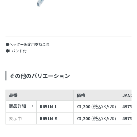
●ヘッダー固定用支持金具
●Uバンド付
その他のバリエーション
品番
価格
JANコ
商品詳細
R651N-L
¥
3,200
(税込¥
3,520
)
497398
表示中
R651N-S
¥
3,200
(税込¥
3,520
)
497398