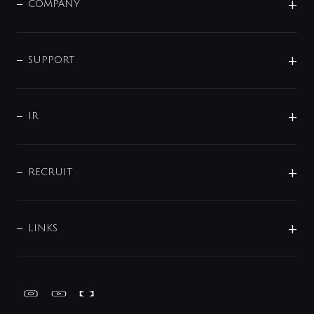
単水栓
COMPANY
みらいエコ住宅2026
事業について
シャワー
企業情報
インテリア・アクセサリー
SMART FINE BUBBLE
ORIGINAL GRAPHIC
企業理念
SUPPORT
分岐
コーポレートメッセージ
水栓部品
水まわり解決帖
サポート
CSR
バルブ
よくあるご質問
じぶんシャワーが見つかる
会社概要
シャワインフォ
IR
配管システム
お問い合わせ
沿革
配管部材
IENI
IR情報
サポートチャット
ブランド・グループ紹介
キッチン周辺用品
IRニュース
データダウンロード
RECRUIT
事業所案内
バス・空調周辺用品
経営情報
節湯水栓・節水水栓について
ショールーム
洗面周辺用品
採用情報
業績・財務情報
環境配慮バルブ登録制度について
水栓金具の製造工程
洗濯機周辺用品
募集要項
IRライブラリ
LINKS
みらいエコ住宅2026事業
トイレ周辺用品
株式情報
類似品・模倣品にご注意ください
ガーデニング周辺用品
Global Site
IRカレンダー
工具
FAQ（IR向け）
ディスクロージャーポリシー