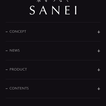
CONCEPT
BRAND
DESIGN
NEWS
ニュースリリース
商品に関して
PRODUCT
展示会
混合栓
企業情報
センサー・タッチ水栓
その他
CONTENTS
セットアイテム
MIZUBA（ミズバ）
予洗い水栓
プレパシュ＋
洗面器・手洗器