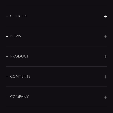
CONCEPT
BRAND
DESIGN
NEWS
ニュースリリース
商品に関して
PRODUCT
展示会
混合栓
企業情報
センサー・タッチ水栓
その他
CONTENTS
セットアイテム
MIZUBA（ミズバ）
予洗い水栓
プレパシュ＋
洗面器・手洗器
単水栓
COMPANY
みらいエコ住宅2026
事業について
シャワー
企業情報
インテリア・アクセサリー