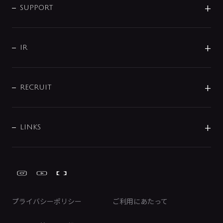
SMART FINE BUBBLE
ORIGINAL GRAPHIC
企業理念
SUPPORT
分岐
コーポレートメッセージ
水栓部品
水まわり解決帖
サポート
CSR
バルブ
よくあるご質問
じぶんシャワーが見つかる
会社概要
シャワインフォ
IR
配管システム
お問い合わせ
沿革
配管部材
IENI
IR情報
サポートチャット
ブランド・グループ紹介
キッチン周辺用品
IRニュース
データダウンロード
RECRUIT
事業所案内
バス・空調周辺用品
経営情報
節湯水栓・節水水栓について
ショールーム
洗面周辺用品
採用情報
業績・財務情報
環境配慮バルブ登録制度について
水栓金具の製造工程
洗濯機周辺用品
募集要項
IRライブラリ
LINKS
みらいエコ住宅2026事業
トイレ周辺用品
株式情報
類似品・模倣品にご注意ください
ガーデニング周辺用品
Global Site
IRカレンダー
工具
FAQ（IR向け）
ディスクロージャーポリシー
免責事項
プライバシーポリシー
ご利用にあたって
IRに関するお問い合わせ
電子公告