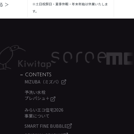
る ＞
※土日祝祭日・夏季休暇・年末年始は休業いたしま
す。
CONTENTS
MIZUBA（ミズバ）
予洗い水栓
プレパシュ＋
みらいエコ住宅2026
事業について
SMART FINE BUBBLE