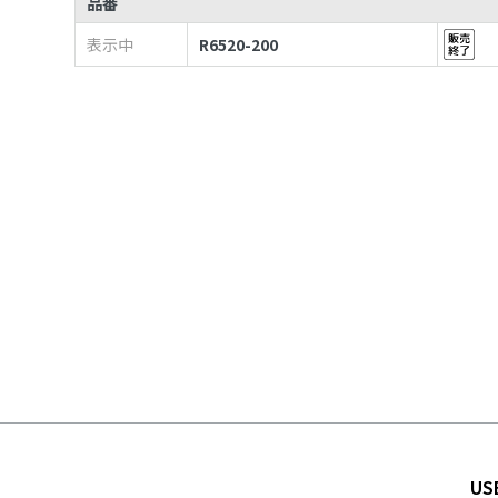
品番
表示中
R6520-200
US