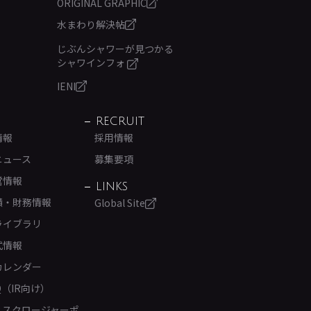
ORIGINAL GRAPHIC
水まわり解決帖
じぶんシャワーが見つかる
シャワインフォ
IENI
RECRUIT
情報
採用情報
ニュース
募集要項
営情報
LINKS
績・財務情報
Global Site
ライブラリ
式情報
カレンダー
Q（IR向け）
ィスクロージャーポ