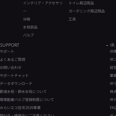
インテリア・アクセサリ
トイレ周辺用品
ー
ガーデニング周辺用品
分岐
工具
水栓部品
バルブ
SUPPORT
IR
サポート
IR
よくあるご質問
IR
お問い合わせ
経
サポートチャット
業
データダウンロード
IR
節湯水栓・節水水栓について
株
環境配慮バルブ登録制度について
IR
みらいエコ住宅2026事業
FA
類似品・模倣品にご注意ください
デ