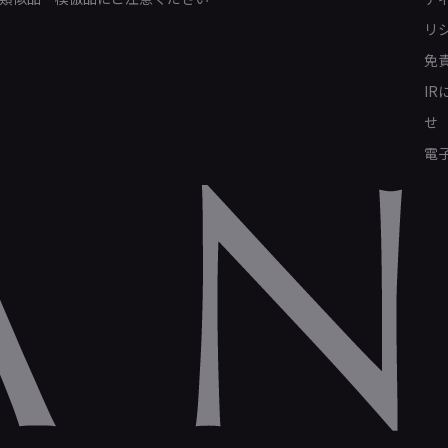
リ
免
I
せ
電