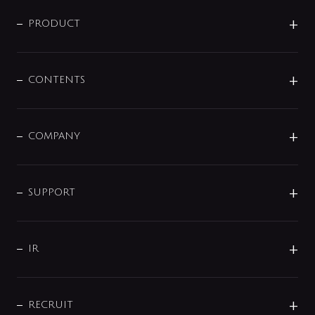
ニュースリリース
商品に関して
PRODUCT
展示会
混合栓
企業情報
センサー・タッチ水栓
その他
CONTENTS
セットアイテム
MIZUBA（ミズバ）
予洗い水栓
プレパシュ＋
洗面器・手洗器
単水栓
COMPANY
みらいエコ住宅2026
事業について
シャワー
企業情報
インテリア・アクセサリー
SMART FINE BUBBLE
ORIGINAL GRAPHIC
企業理念
SUPPORT
分岐
コーポレートメッセージ
水栓部品
水まわり解決帖
サポート
CSR
バルブ
よくあるご質問
じぶんシャワーが見つかる
会社概要
シャワインフォ
IR
配管システム
お問い合わせ
沿革
配管部材
IENI
IR情報
サポートチャット
ブランド・グループ紹介
キッチン周辺用品
IRニュース
データダウンロード
RECRUIT
事業所案内
バス・空調周辺用品