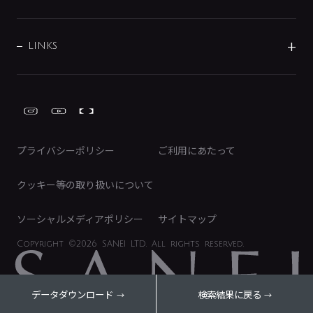
経営情報
節湯水栓・節水水栓について
ショールーム
洗面周辺用品
採用情報
業績・財務情報
環境配慮バルブ登録制度について
水栓金具の製造工程
洗濯機周辺用品
募集要項
IRライブラリ
LINKS
みらいエコ住宅2026事業
トイレ周辺用品
株式情報
類似品・模倣品にご注意ください
ガーデニング周辺用品
Global Site
IRカレンダー
工具
FAQ（IR向け）
ディスクロージャーポリシー
免責事項
プライバシーポリシー
ご利用にあたって
IRに関するお問い合わせ
電子公告
クッキー等の取り扱いについて
ソーシャルメディアポリシー
サイトマップ
Copyright
©2026 SANEI LTD.
All rights reserved.
データダウンロード
検索結果に戻る