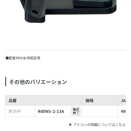
●配管材の支持固定用
その他のバリエーション
品番
価格
JAN
表示中
R65NS-2-13A
4973
アイコンの詳細についてはこちら