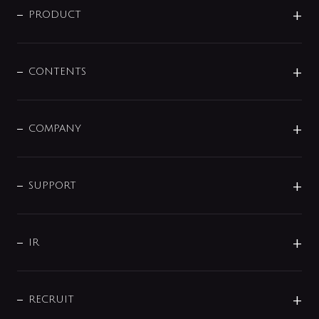
商品に関して
PRODUCT
展示会
混合栓
企業情報
センサー・タッチ水栓
その他
CONTENTS
セットアイテム
MIZUBA（ミズバ）
予洗い水栓
プレパシュ＋
洗面器・手洗器
単水栓
COMPANY
みらいエコ住宅2026
事業について
シャワー
企業情報
インテリア・アクセサリー
SMART FINE BUBBLE
ORIGINAL GRAPHIC
企業理念
SUPPORT
分岐
コーポレートメッセージ
水栓部品
水まわり解決帖
サポート
CSR
バルブ
よくあるご質問
じぶんシャワーが見つかる
会社概要
シャワインフォ
IR
配管システム
お問い合わせ
沿革
配管部材
IENI
IR情報
サポートチャット
ブランド・グループ紹介
キッチン周辺用品
IRニュース
データダウンロード
RECRUIT
事業所案内
バス・空調周辺用品
経営情報