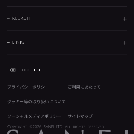
お問い合わせ
沿革
配管部材
IENI
IR情報
サポートチャット
ブランド・グループ紹介
キッチン周辺用品
IRニュース
データダウンロード
RECRUIT
事業所案内
バス・空調周辺用品
経営情報
節湯水栓・節水水栓について
ショールーム
洗面周辺用品
採用情報
業績・財務情報
環境配慮バルブ登録制度について
水栓金具の製造工程
洗濯機周辺用品
募集要項
IRライブラリ
LINKS
みらいエコ住宅2026事業
トイレ周辺用品
株式情報
類似品・模倣品にご注意ください
ガーデニング周辺用品
Global Site
IRカレンダー
工具
FAQ（IR向け）
ディスクロージャーポリシー
免責事項
プライバシーポリシー
ご利用にあたって
IRに関するお問い合わせ
電子公告
クッキー等の取り扱いについて
ソーシャルメディアポリシー
サイトマップ
Copyright
©2026 SANEI LTD.
All rights reserved.