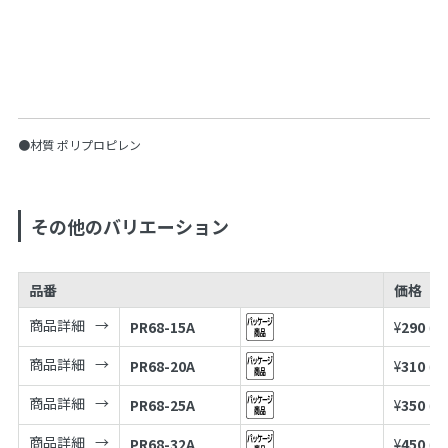
●材質 ポリプロピレン
その他のバリエーション
品番
価格
商品詳細
PR68-15A
¥
290
(税
商品詳細
PR68-20A
¥
310
(税
商品詳細
PR68-25A
¥
350
(税
商品詳細
PR68-32A
¥
450
(税