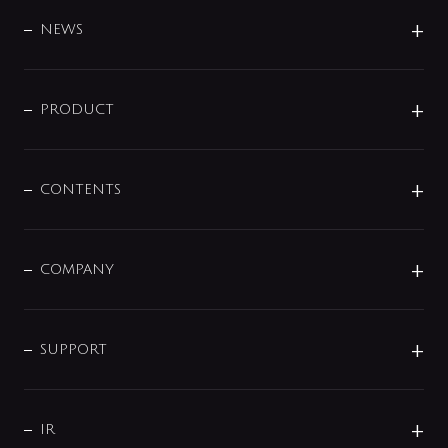
BRAND
DESIGN
NEWS
ニュースリリース
商品に関して
PRODUCT
展示会
混合栓
企業情報
センサー・タッチ水栓
その他
CONTENTS
セットアイテム
MIZUBA（ミズバ）
予洗い水栓
プレパシュ＋
洗面器・手洗器
単水栓
COMPANY
みらいエコ住宅2026
事業について
シャワー
企業情報
インテリア・アクセサリー
SMART FINE BUBBLE
ORIGINAL GRAPHIC
企業理念
SUPPORT
分岐
コーポレートメッセージ
水栓部品
水まわり解決帖
サポート
CSR
バルブ
よくあるご質問
じぶんシャワーが見つかる
会社概要
シャワインフォ
IR
配管システム