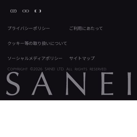
工具
FAQ（IR向け）
ディスクロージャーポリシー
免責事項
プライバシーポリシー
ご利用にあたって
IRに関するお問い合わせ
電子公告
クッキー等の取り扱いについて
ソーシャルメディアポリシー
サイトマップ
Copyright
©2026 SANEI LTD.
All rights reserved.