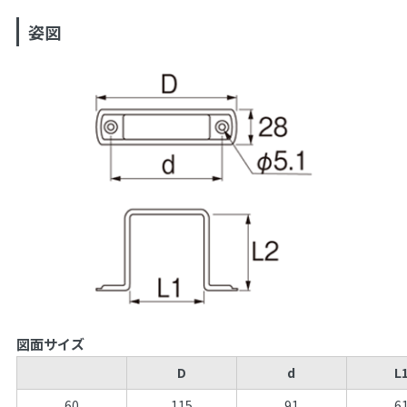
姿図
図面サイズ
D
d
L
60
115
91
6