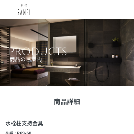
PRODUCTS
商品のご案内
商品詳細
水栓柱支持金具
品番：
R69-60