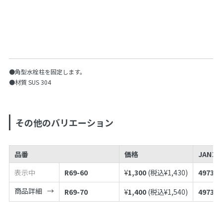
●角型水栓柱を固定します。
●材質 SUS 304
その他のバリエーション
品番
価格
JANコ
表示中
R69-60
¥
1,300
(税込¥
1,430
)
497398
商品詳細
R69-70
¥
1,400
(税込¥
1,540
)
497398