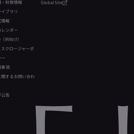
績・財務情報
Global Site
ライブラリ
式情報
カレンダー
Q（IR向け）
ィスクロージャーポ
シー
責事項
Rに関するお問い合わ
子公告