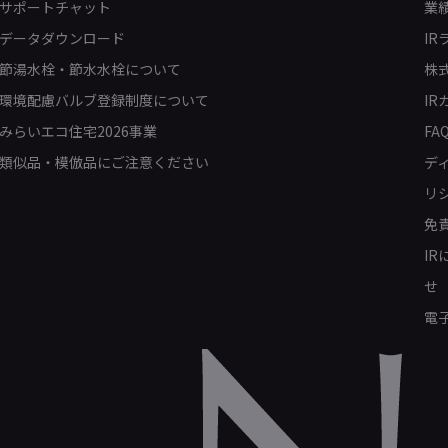
サポートチャット
業
データダウンロード
IR
節湯水栓・節水水栓について
株
環境配慮バルブ登録制度について
IR
みらいエコ住宅2026事業
FA
類似品・模倣品にご注意ください
デ
リ
免
I
せ
電