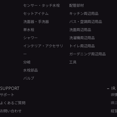
センサー・タッチ水栓
配管部材
セットアイテム
キッチン周辺用品
洗面器・手洗器
バス・空調周辺用品
単水栓
洗面周辺用品
シャワー
洗濯機周辺用品
インテリア・アクセサリ
トイレ周辺用品
ー
ガーデニング周辺用品
分岐
工具
水栓部品
バルブ
SUPPORT
IR
サポート
IR
よくあるご質問
IR
お問い合わせ
経