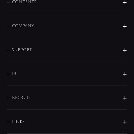
センサー・タッチ水栓
その他
CONTENTS
セットアイテム
MIZUBA（ミズバ）
予洗い水栓
プレパシュ＋
洗面器・手洗器
単水栓
COMPANY
みらいエコ住宅2026
事業について
シャワー
企業情報
インテリア・アクセサリー
SMART FINE BUBBLE
ORIGINAL GRAPHIC
企業理念
SUPPORT
分岐
コーポレートメッセージ
水栓部品
水まわり解決帖
サポート
CSR
バルブ
よくあるご質問
じぶんシャワーが見つかる
会社概要
シャワインフォ
IR
配管システム
お問い合わせ
沿革
配管部材
IENI
IR情報
サポートチャット
ブランド・グループ紹介
キッチン周辺用品
IRニュース
データダウンロード
RECRUIT
事業所案内
バス・空調周辺用品
経営情報
節湯水栓・節水水栓について
ショールーム
洗面周辺用品
採用情報
業績・財務情報
環境配慮バルブ登録制度について
水栓金具の製造工程
洗濯機周辺用品
募集要項
IRライブラリ
LINKS
みらいエコ住宅2026事業
トイレ周辺用品
株式情報
類似品・模倣品にご注意ください
ガーデニング周辺用品