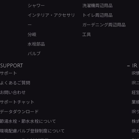
シャワー
洗濯機周辺用品
インテリア・アクセサリ
トイレ周辺用品
ー
ガーデニング周辺用品
分岐
工具
水栓部品
バルブ
SUPPORT
IR
サポート
IR
よくあるご質問
IR
お問い合わせ
経
サポートチャット
業
データダウンロード
IR
節湯水栓・節水水栓について
株
環境配慮バルブ登録制度について
IR