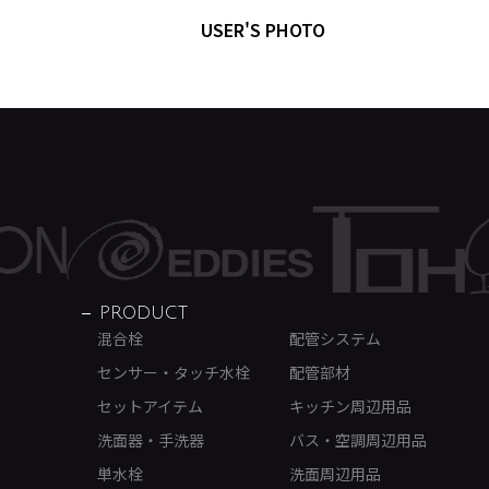
USER'S PHOTO
PRODUCT
混合栓
配管システム
センサー・タッチ水栓
配管部材
セットアイテム
キッチン周辺用品
洗面器・手洗器
バス・空調周辺用品
単水栓
洗面周辺用品