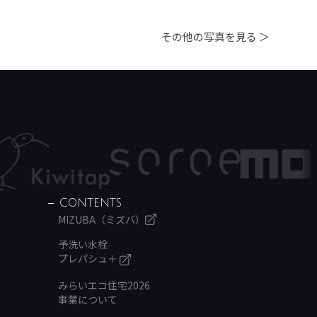
その他の写真を見る ＞
CONTENTS
MIZUBA（ミズバ）
予洗い水栓
プレパシュ＋
みらいエコ住宅2026
事業について