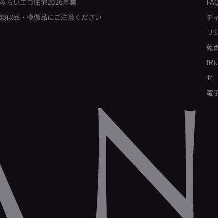
みらいエコ住宅2026事業
FA
類似品・模倣品にご注意ください
デ
リ
免
I
せ
電