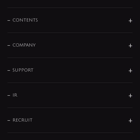
展示会
混合栓
企業情報
センサー・タッチ水栓
その他
CONTENTS
セットアイテム
MIZUBA（ミズバ）
予洗い水栓
プレパシュ＋
洗面器・手洗器
単水栓
COMPANY
みらいエコ住宅2026
事業について
シャワー
企業情報
インテリア・アクセサリー
SMART FINE BUBBLE
ORIGINAL GRAPHIC
企業理念
SUPPORT
分岐
コーポレートメッセージ
水栓部品
水まわり解決帖
サポート
CSR
バルブ
よくあるご質問
じぶんシャワーが見つかる
会社概要
シャワインフォ
IR
配管システム
お問い合わせ
沿革
配管部材
IENI
IR情報
サポートチャット
ブランド・グループ紹介
キッチン周辺用品
IRニュース
データダウンロード
RECRUIT
事業所案内
バス・空調周辺用品
経営情報
節湯水栓・節水水栓について
ショールーム
洗面周辺用品
採用情報
業績・財務情報
環境配慮バルブ登録制度について
水栓金具の製造工程
洗濯機周辺用品