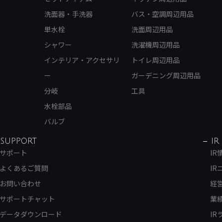
洗面器・手洗器
バス・空調周辺用品
単水栓
洗面周辺用品
シャワー
洗濯機周辺用品
インテリア・アクセサリ
トイレ周辺用品
ー
ガーデニング周辺用品
分岐
工具
水栓部品
バルブ
SUPPORT
IR
サポート
IR
よくあるご質問
IR
お問い合わせ
経
サポートチャット
業
データダウンロード
IR