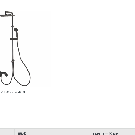
SK18C-2S4-MDP
価格
JANコードNo.