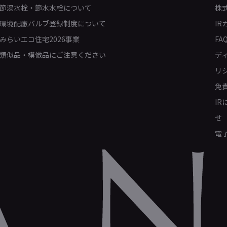
節湯水栓・節水水栓について
株
環境配慮バルブ登録制度について
IR
みらいエコ住宅2026事業
FA
類似品・模倣品にご注意ください
デ
リ
免
I
せ
電